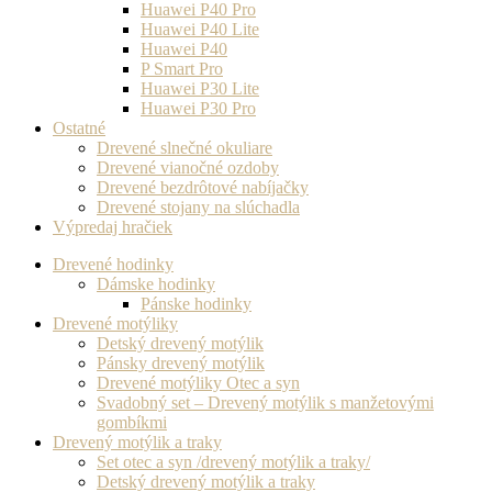
Huawei P40 Pro
Huawei P40 Lite
Huawei P40
P Smart Pro
Huawei P30 Lite
Huawei P30 Pro
Ostatné
Drevené slnečné okuliare
Drevené vianočné ozdoby
Drevené bezdrôtové nabíjačky
Drevené stojany na slúchadla
Výpredaj hračiek
Drevené hodinky
Dámske hodinky
Pánske hodinky
Drevené motýliky
Detský drevený motýlik
Pánsky drevený motýlik
Drevené motýliky Otec a syn
Svadobný set – Drevený motýlik s manžetovými
gombíkmi
Drevený motýlik a traky
Set otec a syn /drevený motýlik a traky/
Detský drevený motýlik a traky