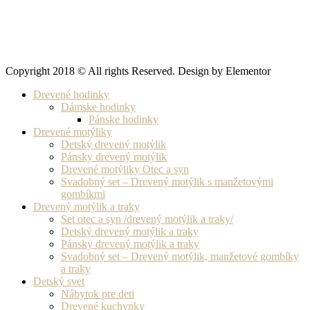
Copyright 2018 © All rights Reserved. Design by Elementor
Drevené hodinky
Dámske hodinky
Pánske hodinky
Drevené motýliky
Detský drevený motýlik
Pánsky drevený motýlik
Drevené motýliky Otec a syn
Svadobný set – Drevený motýlik s manžetovými
gombíkmi
Drevený motýlik a traky
Set otec a syn /drevený motýlik a traky/
Detský drevený motýlik a traky
Pánsky drevený motýlik a traky
Svadobný set – Drevený motýlik, manžetové gombíky
a traky
Detský svet
Nábytok pre deti
Drevené kuchynky