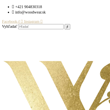
Preskočiť
+421 904830318
na
info@woodwear.sk
obsah
Facebook-f
Instagram
Vyhľadať