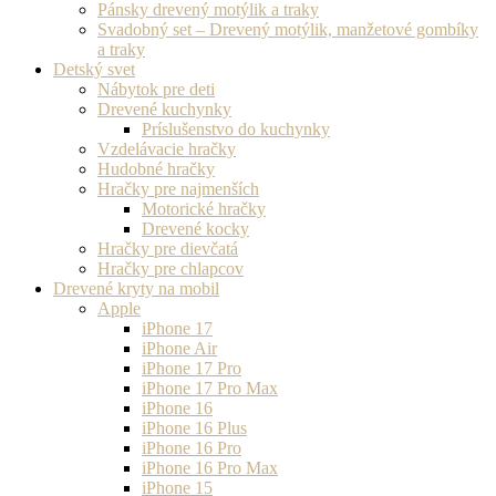
Pánsky drevený motýlik a traky
Svadobný set – Drevený motýlik, manžetové gombíky
a traky
Detský svet
Nábytok pre deti
Drevené kuchynky
Príslušenstvo do kuchynky
Vzdelávacie hračky
Hudobné hračky
Hračky pre najmenších
Motorické hračky
Drevené kocky
Hračky pre dievčatá
Hračky pre chlapcov
Drevené kryty na mobil
Apple
iPhone 17
iPhone Air
iPhone 17 Pro
iPhone 17 Pro Max
iPhone 16
iPhone 16 Plus
iPhone 16 Pro
iPhone 16 Pro Max
iPhone 15