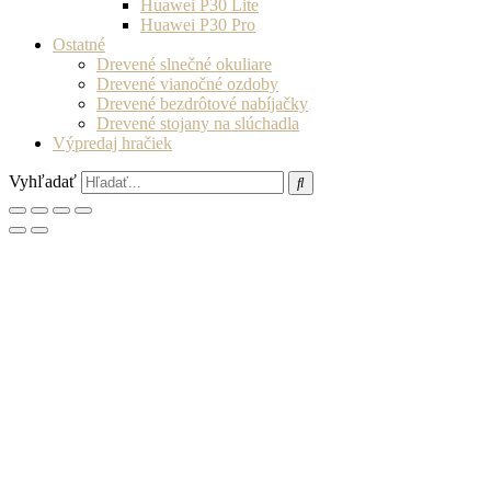
Huawei P30 Lite
Huawei P30 Pro
Ostatné
Drevené slnečné okuliare
Drevené vianočné ozdoby
Drevené bezdrôtové nabíjačky
Drevené stojany na slúchadla
Výpredaj hračiek
Vyhľadať