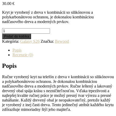
30.00
€
Kryt je vyrobený z dreva v kombinácii so silikónovou a
polykarbonátovou ochranou, je dokonalou kombináciou
nadčasového dreva a moderných prvkov.
množstvo
Drevený
Pridať do košíka
kryt
Kategória:
Galaxy S26
Značka:
Bewood
na
mobil
Popis
Samsung
Recenzie (0)
Galaxy
S26
Popis
Vlk
Dub
Ručne vyrobený kryt na telefón z dreva v kombinácii so silikónovou
a polykarbonátovou ochranou. Je dokonalou kombináciou
nadčasového dreva a moderných prvkov. Ručne leštený a lakovaný
drevený obal spája krásu s nezničiteľnosťou. Vďaka trpezlivosti a
najlepšej kvalite ručnej práce je možný presný tvar výrezu a presné
naháňanie. Každý drevený obal je neopakovateľný, pretože každý
je vyrobený z inej časti dreva. Tento jedinečný atribút každého krytu
zdôrazňuje mimoriadny štýl jeho majiteľa.