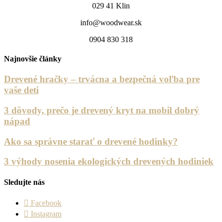
029 41 Klin
info@woodwear.sk
0904 830 318
Najnovšie články
Drevené hračky – trvácna a bezpečná voľba pre
vaše deti
3 dôvody, prečo je drevený kryt na mobil dobrý
nápad
Ako sa správne starať o drevené hodinky?
3 výhody nosenia ekologických drevených hodiniek
Sledujte nás
Facebook
Instagram