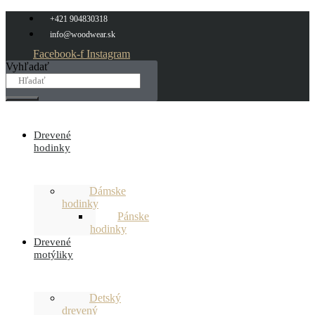
Preskočiť
+421 904830318
na
info@woodwear.sk
obsah
Facebook-f
Instagram
Vyhľadať
Drevené
hodinky
Dámske
hodinky
Pánske
hodinky
Drevené
motýliky
Detský
drevený