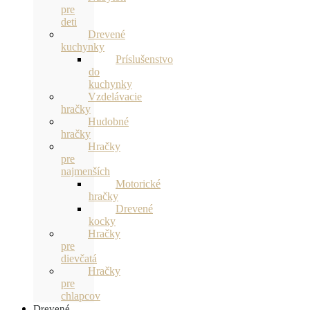
pre
deti
Drevené
kuchynky
Príslušenstvo
do
kuchynky
Vzdelávacie
hračky
Hudobné
hračky
Hračky
pre
najmenších
Motorické
hračky
Drevené
kocky
Hračky
pre
dievčatá
Hračky
pre
chlapcov
Drevené