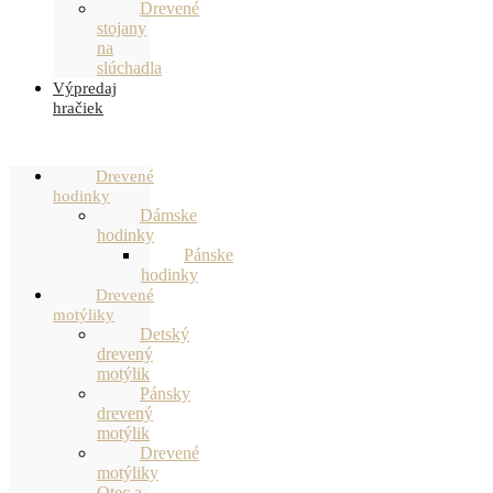
Drevené
stojany
na
slúchadla
Výpredaj
hračiek
Drevené
hodinky
Dámske
hodinky
Pánske
hodinky
Drevené
motýliky
Detský
drevený
motýlik
Pánsky
drevený
motýlik
Drevené
motýliky
Otec a