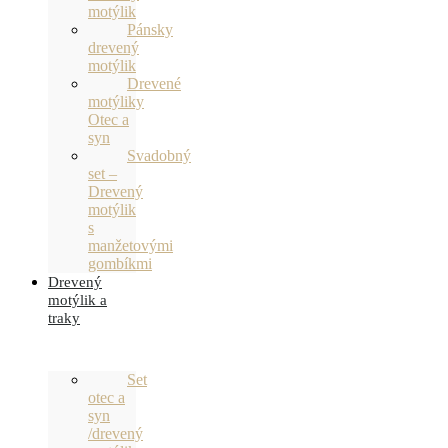
motýlik
Pánsky
drevený
motýlik
Drevené
motýliky
Otec a
syn
Svadobný
set –
Drevený
motýlik
s
manžetovými
gombíkmi
Drevený
motýlik a
traky
Set
otec a
syn
/drevený