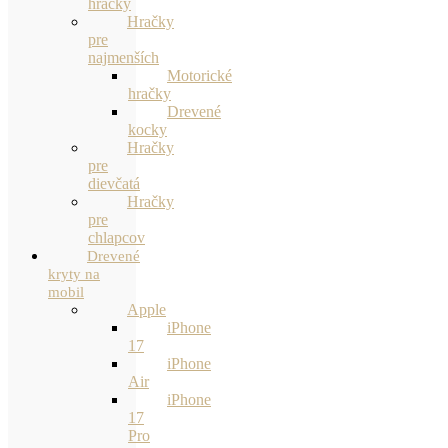
hračky
Hračky
pre
najmenších
Motorické
hračky
Drevené
kocky
Hračky
pre
dievčatá
Hračky
pre
chlapcov
Drevené
kryty na
mobil
Apple
iPhone
17
iPhone
Air
iPhone
17
Pro