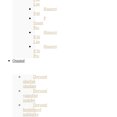
Lite
Huawei
P40
P
Smart
Pro
Huawei
P30
Lite
Huawei
P30
Pro
Ostatné
Drevené
slnečné
okuliare
Drevené
vianočné
ozdoby
Drevené
bezdrôtové
nabíjačky