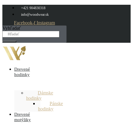
Preskočiť
+421 904830318
na
info@woodwear.sk
obsah
Facebook-f
Instagram
Vyhľadať
Drevené
hodinky
Dámske
hodinky
Pánske
hodinky
Drevené
motýliky