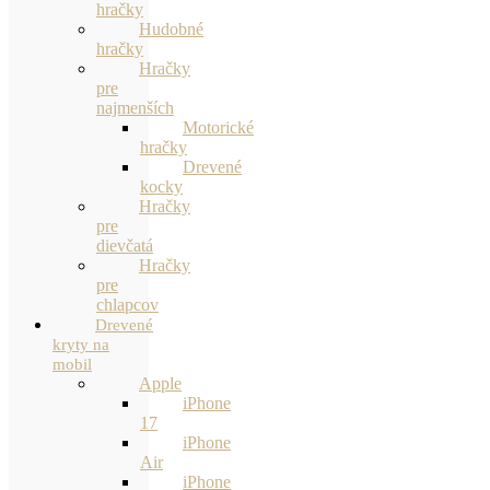
hračky
Hudobné
hračky
Hračky
pre
najmenších
Motorické
hračky
Drevené
kocky
Hračky
pre
dievčatá
Hračky
pre
chlapcov
Drevené
kryty na
mobil
Apple
iPhone
17
iPhone
Air
iPhone