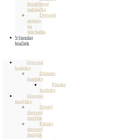
bezdrôtové
nabíjačky
Drevené
stojany
na
slúchadla
Výpredaj
hračiek
Drevené
hodinky
Dámske
hodinky
Pánske
hodinky
Drevené
motýliky
Detský
drevený
motýlik
Pánsky
drevený
motýlik