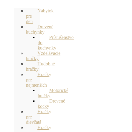
Nábytok
pre
deti
Drevené
kuchynky
Príslušenstvo
do
kuchynky
Vzdelávacie
hračky
Hudobné
hračky
Hračky
pre
najmenších
Motorické
hračky
Drevené
kocky
Hračky
pre
dievčatá
Hračky