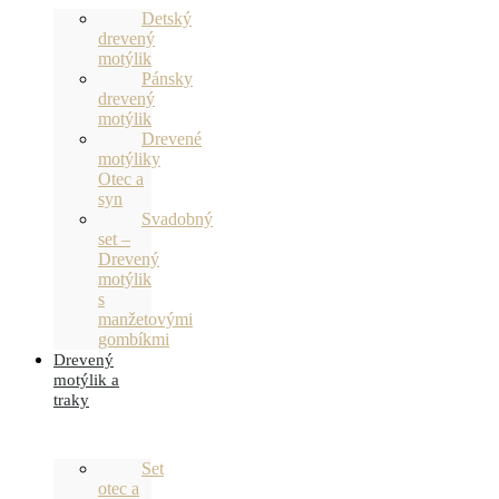
Detský
drevený
motýlik
Pánsky
drevený
motýlik
Drevené
motýliky
Otec a
syn
Svadobný
set –
Drevený
motýlik
s
manžetovými
gombíkmi
Drevený
motýlik a
traky
Set
otec a