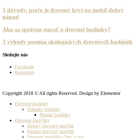
3 dôvody, prečo je drevený kryt na mobil dobrý
nápad
Ako sa správne starať o drevené hodinky?
3 výhody nosenia ekologických drevených hodiniek
Sledujte nás
Facebook
Instagram
Copyright 2018 © All rights Reserved. Design by Elementor
Drevené hodinky
Dámske hodinky
Pánske hodinky
Drevené motýliky
Detský drevený motýlik
Pánsky drevený motýlik
Drevené motýliky Otec a syn