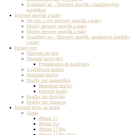
Svadobný set – Drevený motýlik s manžetovými
gombíkmi
Drevený motýlik a traky
Set otec a syn /drevený motýlik a traky/
Detský drevený motýlik a traky
Pánsky drevený motýlik a traky
Svadobný set – Drevený motýlik, manžetové gombíky
a traky
Detský svet
Nábytok pre deti
Drevené kuchynky
Príslušenstvo do kuchynky
Vzdelávacie hračky
Hudobné hračky
Hračky pre najmenších
Motorické hračky
Drevené kocky
Hračky pre dievčatá
Hračky pre chlapcov
Drevené kryty na mobil
Apple
iPhone 17
iPhone Air
iPhone 17 Pro
iPhone 17 Pro Max