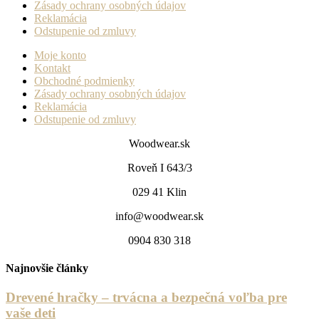
Zásady ochrany osobných údajov
Reklamácia
Odstupenie od zmluvy
Moje konto
Kontakt
Obchodné podmienky
Zásady ochrany osobných údajov
Reklamácia
Odstupenie od zmluvy
Woodwear.sk
Roveň I 643/3
029 41 Klin
info@woodwear.sk
0904 830 318
Najnovšie články
Drevené hračky – trvácna a bezpečná voľba pre
vaše deti