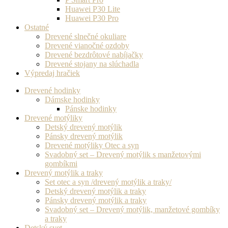
Huawei P30 Lite
Huawei P30 Pro
Ostatné
Drevené slnečné okuliare
Drevené vianočné ozdoby
Drevené bezdrôtové nabíjačky
Drevené stojany na slúchadla
Výpredaj hračiek
Drevené hodinky
Dámske hodinky
Pánske hodinky
Drevené motýliky
Detský drevený motýlik
Pánsky drevený motýlik
Drevené motýliky Otec a syn
Svadobný set – Drevený motýlik s manžetovými
gombíkmi
Drevený motýlik a traky
Set otec a syn /drevený motýlik a traky/
Detský drevený motýlik a traky
Pánsky drevený motýlik a traky
Svadobný set – Drevený motýlik, manžetové gombíky
a traky
Detský svet