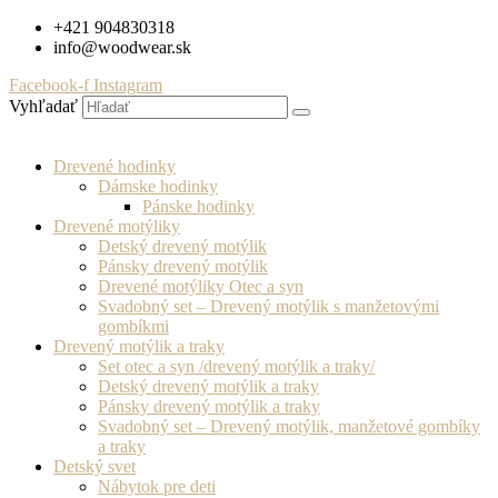
Preskočiť
+421 904830318
na
info@woodwear.sk
obsah
Facebook-f
Instagram
Vyhľadať
Drevené hodinky
Dámske hodinky
Pánske hodinky
Drevené motýliky
Detský drevený motýlik
Pánsky drevený motýlik
Drevené motýliky Otec a syn
Svadobný set – Drevený motýlik s manžetovými
gombíkmi
Drevený motýlik a traky
Set otec a syn /drevený motýlik a traky/
Detský drevený motýlik a traky
Pánsky drevený motýlik a traky
Svadobný set – Drevený motýlik, manžetové gombíky
a traky
Detský svet
Nábytok pre deti