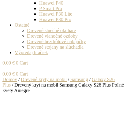
Huawei P40
P Smart Pro
Huawei P30 Lite
Huawei P30 Pro
Ostatné
Drevené slnečné okuliare
Drevené vianočné ozdoby
Drevené bezdrôtové nabíjačky
Drevené stojany na slúchadla
Výpredaj hračiek
0.00
€
0
Cart
0.00
€
0
Cart
Domov
/
Drevené kryty na mobil
/
Samsung
/
Galaxy S26
Plus
/ Drevený kryt na mobil Samsung Galaxy S26 Plus Poľné
kvety Aniegre