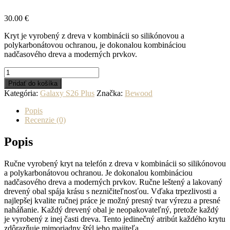
30.00
€
Kryt je vyrobený z dreva v kombinácii so silikónovou a
polykarbonátovou ochranou, je dokonalou kombináciou
nadčasového dreva a moderných prvkov.
množstvo
Drevený
Pridať do košíka
kryt
Kategória:
Galaxy S26 Plus
Značka:
Bewood
na
mobil
Popis
Samsung
Recenzie (0)
Galaxy
S26
Popis
Plus
Poľné
Ručne vyrobený kryt na telefón z dreva v kombinácii so silikónovou
kvety
a polykarbonátovou ochranou. Je dokonalou kombináciou
Aniegre
nadčasového dreva a moderných prvkov. Ručne leštený a lakovaný
drevený obal spája krásu s nezničiteľnosťou. Vďaka trpezlivosti a
najlepšej kvalite ručnej práce je možný presný tvar výrezu a presné
naháňanie. Každý drevený obal je neopakovateľný, pretože každý
je vyrobený z inej časti dreva. Tento jedinečný atribút každého krytu
zdôrazňuje mimoriadny štýl jeho majiteľa.