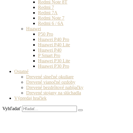
Redmi Note 8T
Redmi 7
Redmi 7A
Redmi Note 7
Redmi 6 / 6A
Huawei
P50 Pro
Huawei P40 Pro
Huawei P40 Lite
Huawei P40
P Smart Pro
Huawei P30 Lite
Huawei P30 Pro
Ostatné
Drevené slnečné okuliare
Drevené vianočné ozdoby
Drevené bezdrôtové nabíjačky
Drevené stojany na slúchadla
Výpredaj hračiek
Vyhľadať