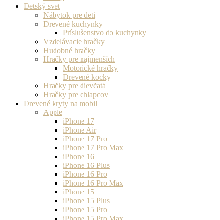
Detský svet
Nábytok pre deti
Drevené kuchynky
Príslušenstvo do kuchynky
Vzdelávacie hračky
Hudobné hračky
Hračky pre najmenších
Motorické hračky
Drevené kocky
Hračky pre dievčatá
Hračky pre chlapcov
Drevené kryty na mobil
Apple
iPhone 17
iPhone Air
iPhone 17 Pro
iPhone 17 Pro Max
iPhone 16
iPhone 16 Plus
iPhone 16 Pro
iPhone 16 Pro Max
iPhone 15
iPhone 15 Plus
iPhone 15 Pro
iPhone 15 Pro Max