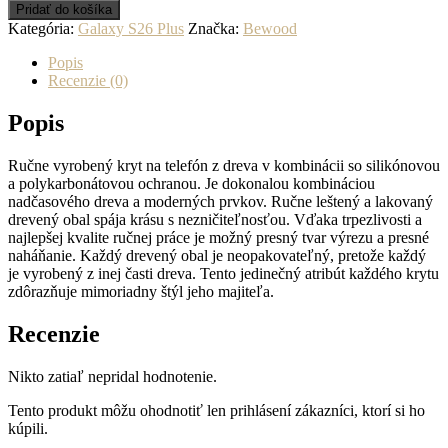
Drevený
Pridať do košíka
kryt
Kategória:
Galaxy S26 Plus
Značka:
Bewood
na
mobil
Popis
Samsung
Recenzie (0)
Galaxy
S26
Popis
Plus
Bicykel
Ručne vyrobený kryt na telefón z dreva v kombinácii so silikónovou
Limba
a polykarbonátovou ochranou. Je dokonalou kombináciou
nadčasového dreva a moderných prvkov. Ručne leštený a lakovaný
drevený obal spája krásu s nezničiteľnosťou. Vďaka trpezlivosti a
najlepšej kvalite ručnej práce je možný presný tvar výrezu a presné
naháňanie. Každý drevený obal je neopakovateľný, pretože každý
je vyrobený z inej časti dreva. Tento jedinečný atribút každého krytu
zdôrazňuje mimoriadny štýl jeho majiteľa.
Recenzie
Nikto zatiaľ nepridal hodnotenie.
Tento produkt môžu ohodnotiť len prihlásení zákazníci, ktorí si ho
kúpili.