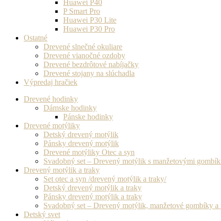
Huawei P40
P Smart Pro
Huawei P30 Lite
Huawei P30 Pro
Ostatné
Drevené slnečné okuliare
Drevené vianočné ozdoby
Drevené bezdrôtové nabíjačky
Drevené stojany na slúchadla
Výpredaj hračiek
Drevené hodinky
Dámske hodinky
Pánske hodinky
Drevené motýliky
Detský drevený motýlik
Pánsky drevený motýlik
Drevené motýliky Otec a syn
Svadobný set – Drevený motýlik s manžetovými gombí
Drevený motýlik a traky
Set otec a syn /drevený motýlik a traky/
Detský drevený motýlik a traky
Pánsky drevený motýlik a traky
Svadobný set – Drevený motýlik, manžetové gombíky a 
Detský svet