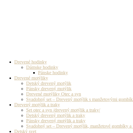
Drevené hodinky
Dámske hodinky
Pánske hodinky
Drevené motýliky
Detský drevený motýlik
Pánsky drevený motýlik
Drevené motýliky Otec a syn
Svadobný set – Drevený motýlik s manžetovými gombí
Drevený motýlik a traky
Set otec a syn /drevený motýlik a traky/
Detský drevený motýlik a traky
Pánsky drevený motýlik a traky
Svadobný set – Drevený motýlik, manžetové gombíky a 
Detský svet