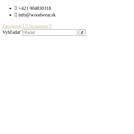
Preskočiť
+421 904830318
na
info@woodwear.sk
obsah
Facebook-f
Instagram
Vyhľadať