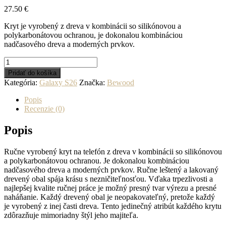
27.50
€
Kryt je vyrobený z dreva v kombinácii so silikónovou a
polykarbonátovou ochranou, je dokonalou kombináciou
nadčasového dreva a moderných prvkov.
množstvo
Drevený
Pridať do košíka
kryt
Kategória:
Galaxy S26
Značka:
Bewood
na
mobil
Popis
Samsung
Recenzie (0)
Galaxy
S26
Popis
Palisander
Santos
Ručne vyrobený kryt na telefón z dreva v kombinácii so silikónovou
a polykarbonátovou ochranou. Je dokonalou kombináciou
nadčasového dreva a moderných prvkov. Ručne leštený a lakovaný
drevený obal spája krásu s nezničiteľnosťou. Vďaka trpezlivosti a
najlepšej kvalite ručnej práce je možný presný tvar výrezu a presné
naháňanie. Každý drevený obal je neopakovateľný, pretože každý
je vyrobený z inej časti dreva. Tento jedinečný atribút každého krytu
zdôrazňuje mimoriadny štýl jeho majiteľa.