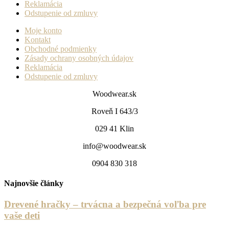
Reklamácia
Odstupenie od zmluvy
Moje konto
Kontakt
Obchodné podmienky
Zásady ochrany osobných údajov
Reklamácia
Odstupenie od zmluvy
Woodwear.sk
Roveň I 643/3
029 41 Klin
info@woodwear.sk
0904 830 318
Najnovšie články
Drevené hračky – trvácna a bezpečná voľba pre
vaše deti