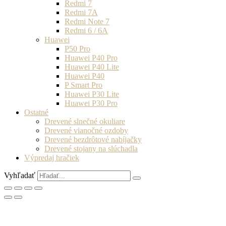
Redmi 7
Redmi 7A
Redmi Note 7
Redmi 6 / 6A
Huawei
P50 Pro
Huawei P40 Pro
Huawei P40 Lite
Huawei P40
P Smart Pro
Huawei P30 Lite
Huawei P30 Pro
Ostatné
Drevené slnečné okuliare
Drevené vianočné ozdoby
Drevené bezdrôtové nabíjačky
Drevené stojany na slúchadla
Výpredaj hračiek
Vyhľadať