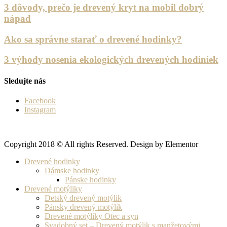
3 dôvody, prečo je drevený kryt na mobil dobrý
nápad
Ako sa správne starať o drevené hodinky?
3 výhody nosenia ekologických drevených hodiniek
Sledujte nás
Facebook
Instagram
Copyright 2018 © All rights Reserved. Design by Elementor
Drevené hodinky
Dámske hodinky
Pánske hodinky
Drevené motýliky
Detský drevený motýlik
Pánsky drevený motýlik
Drevené motýliky Otec a syn
Svadobný set – Drevený motýlik s manžetovými