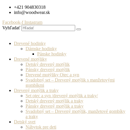
Preskočiť
+421 904830318
na
info@woodwear.sk
obsah
Facebook-f
Instagram
Vyhľadať
Drevené hodinky
Dámske hodinky
Pánske hodinky
Drevené motýliky
Detský drevený motýlik
Pánsky drevený motýlik
Drevené motýliky Otec a syn
Svadobný set – Drevený motýlik s manžetovými
gombíkmi
Drevený motýlik a traky
Set otec a syn /drevený motýlik a traky/
Detský drevený motýlik a traky
Pánsky drevený motýlik a traky
Svadobný set – Drevený motýlik, manžetové gombíky
a traky
Detský svet
Nábytok pre deti