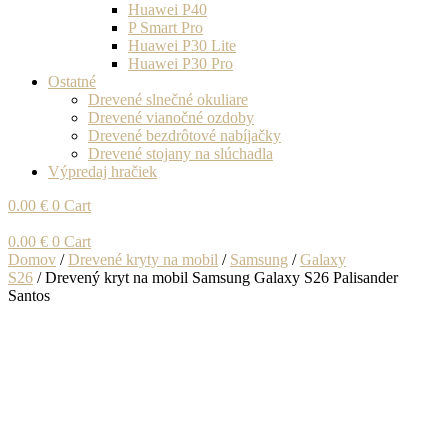
Huawei P40
P Smart Pro
Huawei P30 Lite
Huawei P30 Pro
Ostatné
Drevené slnečné okuliare
Drevené vianočné ozdoby
Drevené bezdrôtové nabíjačky
Drevené stojany na slúchadla
Výpredaj hračiek
0.00
€
0
Cart
0.00
€
0
Cart
Domov
/
Drevené kryty na mobil
/
Samsung
/
Galaxy
S26
/ Drevený kryt na mobil Samsung Galaxy S26 Palisander
Santos