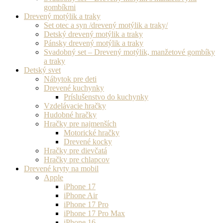
gombíkmi
Drevený motýlik a traky
Set otec a syn /drevený motýlik a traky/
Detský drevený motýlik a traky
Pánsky drevený motýlik a traky
Svadobný set – Drevený motýlik, manžetové gombíky
a traky
Detský svet
Nábytok pre deti
Drevené kuchynky
Príslušenstvo do kuchynky
Vzdelávacie hračky
Hudobné hračky
Hračky pre najmenších
Motorické hračky
Drevené kocky
Hračky pre dievčatá
Hračky pre chlapcov
Drevené kryty na mobil
Apple
iPhone 17
iPhone Air
iPhone 17 Pro
iPhone 17 Pro Max
iPhone 16