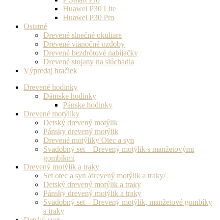
Huawei P30 Lite
Huawei P30 Pro
Ostatné
Drevené slnečné okuliare
Drevené vianočné ozdoby
Drevené bezdrôtové nabíjačky
Drevené stojany na slúchadla
Výpredaj hračiek
Drevené hodinky
Dámske hodinky
Pánske hodinky
Drevené motýliky
Detský drevený motýlik
Pánsky drevený motýlik
Drevené motýliky Otec a syn
Svadobný set – Drevený motýlik s manžetovými
gombíkmi
Drevený motýlik a traky
Set otec a syn /drevený motýlik a traky/
Detský drevený motýlik a traky
Pánsky drevený motýlik a traky
Svadobný set – Drevený motýlik, manžetové gombíky
a traky
Detský svet