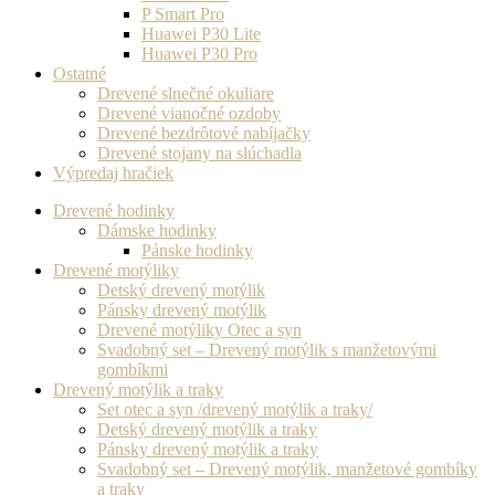
P Smart Pro
Huawei P30 Lite
Huawei P30 Pro
Ostatné
Drevené slnečné okuliare
Drevené vianočné ozdoby
Drevené bezdrôtové nabíjačky
Drevené stojany na slúchadla
Výpredaj hračiek
Drevené hodinky
Dámske hodinky
Pánske hodinky
Drevené motýliky
Detský drevený motýlik
Pánsky drevený motýlik
Drevené motýliky Otec a syn
Svadobný set – Drevený motýlik s manžetovými
gombíkmi
Drevený motýlik a traky
Set otec a syn /drevený motýlik a traky/
Detský drevený motýlik a traky
Pánsky drevený motýlik a traky
Svadobný set – Drevený motýlik, manžetové gombíky
a traky