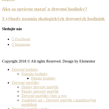
Ako sa správne starať o drevené hodinky?
3 výhody nosenia ekologických drevených hodiniek
Sledujte nás
Facebook
Instagram
Copyright 2018 © All rights Reserved. Design by Elementor
Drevené hodinky
Dámske hodinky
Pánske hodinky
Drevené motýliky
Detský drevený motýlik
Pánsky drevený motýlik
Drevené motýliky Otec a syn
Svadobný set – Drevený motýlik s manžetovými
gombíkmi
Drevený motýlik a traky