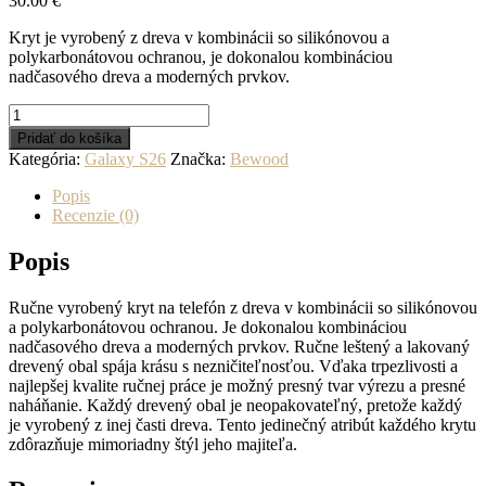
30.00
€
Kryt je vyrobený z dreva v kombinácii so silikónovou a
polykarbonátovou ochranou, je dokonalou kombináciou
nadčasového dreva a moderných prvkov.
množstvo
Drevený
Pridať do košíka
kryt
Kategória:
Galaxy S26
Značka:
Bewood
na
mobil
Popis
Samsung
Recenzie (0)
Galaxy
S26
Popis
Listie
Jabloň
Ručne vyrobený kryt na telefón z dreva v kombinácii so silikónovou
a polykarbonátovou ochranou. Je dokonalou kombináciou
nadčasového dreva a moderných prvkov. Ručne leštený a lakovaný
drevený obal spája krásu s nezničiteľnosťou. Vďaka trpezlivosti a
najlepšej kvalite ručnej práce je možný presný tvar výrezu a presné
naháňanie. Každý drevený obal je neopakovateľný, pretože každý
je vyrobený z inej časti dreva. Tento jedinečný atribút každého krytu
zdôrazňuje mimoriadny štýl jeho majiteľa.