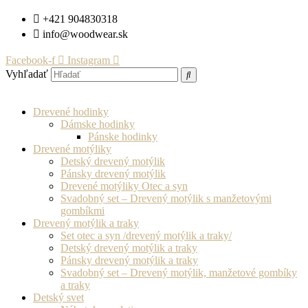
Preskočiť
+421 904830318
na
info@woodwear.sk
obsah
Facebook-f
Instagram
Vyhľadať
Drevené hodinky
Dámske hodinky
Pánske hodinky
Drevené motýliky
Detský drevený motýlik
Pánsky drevený motýlik
Drevené motýliky Otec a syn
Svadobný set – Drevený motýlik s manžetovými
gombíkmi
Drevený motýlik a traky
Set otec a syn /drevený motýlik a traky/
Detský drevený motýlik a traky
Pánsky drevený motýlik a traky
Svadobný set – Drevený motýlik, manžetové gombíky
a traky
Detský svet