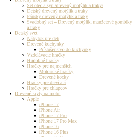
Set otec a syn /drevený motýlik a traky/
Detský drevený motýlik a traky
Pánsky drevený motýlik a traky
Svadobný set – Drevený motýlik, manžetové gombíky
a traky
Detský svet
Nábytok pre deti
Drevené kuchynky
Príslušenstvo do kuchynky
Vzdelávacie hračky
Hudobné hračky
Hračky pre najmenších
Motorické hračky
Drevené kocky
Hračky pre dievčatá
Hračky pre chlapcov
Drevené kryty na mobil
Apple
iPhone 17
iPhone Air
iPhone 17 Pro
iPhone 17 Pro Max
iPhone 16
iPhone 16 Plus