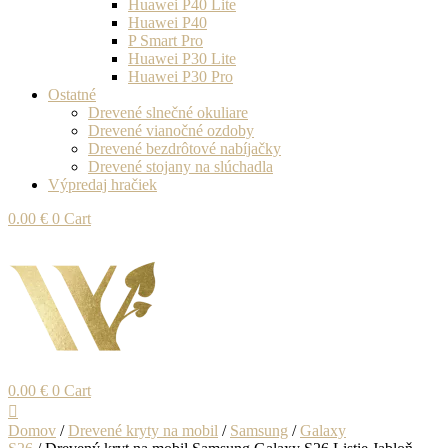
Huawei P40 Lite
Huawei P40
P Smart Pro
Huawei P30 Lite
Huawei P30 Pro
Ostatné
Drevené slnečné okuliare
Drevené vianočné ozdoby
Drevené bezdrôtové nabíjačky
Drevené stojany na slúchadla
Výpredaj hračiek
0.00
€
0
Cart
0.00
€
0
Cart
Domov
/
Drevené kryty na mobil
/
Samsung
/
Galaxy