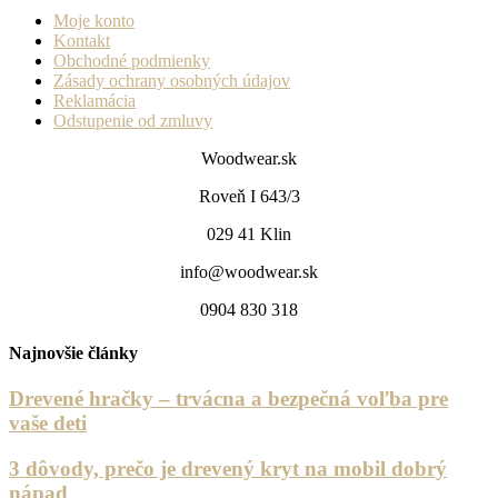
Moje konto
Kontakt
Obchodné podmienky
Zásady ochrany osobných údajov
Reklamácia
Odstupenie od zmluvy
Woodwear.sk
Roveň I 643/3
029 41 Klin
info@woodwear.sk
0904 830 318
Najnovšie články
Drevené hračky – trvácna a bezpečná voľba pre
vaše deti
3 dôvody, prečo je drevený kryt na mobil dobrý
nápad