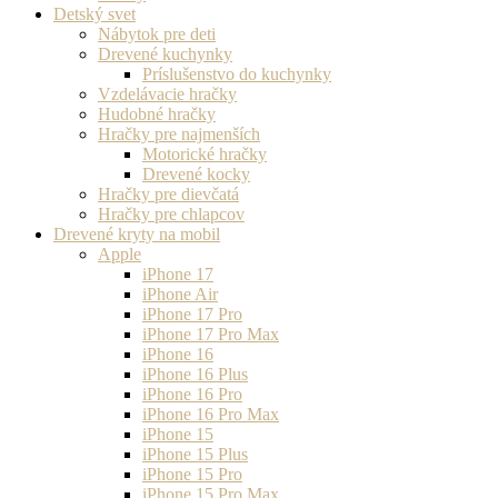
Detský svet
Nábytok pre deti
Drevené kuchynky
Príslušenstvo do kuchynky
Vzdelávacie hračky
Hudobné hračky
Hračky pre najmenších
Motorické hračky
Drevené kocky
Hračky pre dievčatá
Hračky pre chlapcov
Drevené kryty na mobil
Apple
iPhone 17
iPhone Air
iPhone 17 Pro
iPhone 17 Pro Max
iPhone 16
iPhone 16 Plus
iPhone 16 Pro
iPhone 16 Pro Max
iPhone 15
iPhone 15 Plus
iPhone 15 Pro
iPhone 15 Pro Max