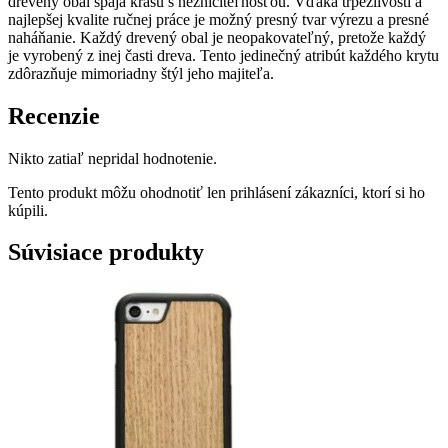
drevený obal spája krásu s nezničiteľnosťou. Vďaka trpezlivosti a
najlepšej kvalite ručnej práce je možný presný tvar výrezu a presné
naháňanie. Každý drevený obal je neopakovateľný, pretože každý
je vyrobený z inej časti dreva. Tento jedinečný atribút každého krytu
zdôrazňuje mimoriadny štýl jeho majiteľa.
Recenzie
Nikto zatiaľ nepridal hodnotenie.
Tento produkt môžu ohodnotiť len prihlásení zákazníci, ktorí si ho
kúpili.
Súvisiace produkty