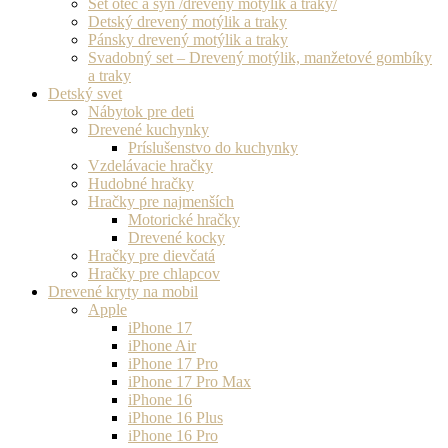
Set otec a syn /drevený motýlik a traky/
Detský drevený motýlik a traky
Pánsky drevený motýlik a traky
Svadobný set – Drevený motýlik, manžetové gombíky
a traky
Detský svet
Nábytok pre deti
Drevené kuchynky
Príslušenstvo do kuchynky
Vzdelávacie hračky
Hudobné hračky
Hračky pre najmenších
Motorické hračky
Drevené kocky
Hračky pre dievčatá
Hračky pre chlapcov
Drevené kryty na mobil
Apple
iPhone 17
iPhone Air
iPhone 17 Pro
iPhone 17 Pro Max
iPhone 16
iPhone 16 Plus
iPhone 16 Pro