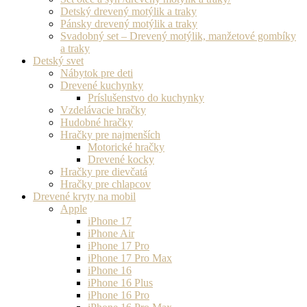
Detský drevený motýlik a traky
Pánsky drevený motýlik a traky
Svadobný set – Drevený motýlik, manžetové gombíky
a traky
Detský svet
Nábytok pre deti
Drevené kuchynky
Príslušenstvo do kuchynky
Vzdelávacie hračky
Hudobné hračky
Hračky pre najmenších
Motorické hračky
Drevené kocky
Hračky pre dievčatá
Hračky pre chlapcov
Drevené kryty na mobil
Apple
iPhone 17
iPhone Air
iPhone 17 Pro
iPhone 17 Pro Max
iPhone 16
iPhone 16 Plus
iPhone 16 Pro