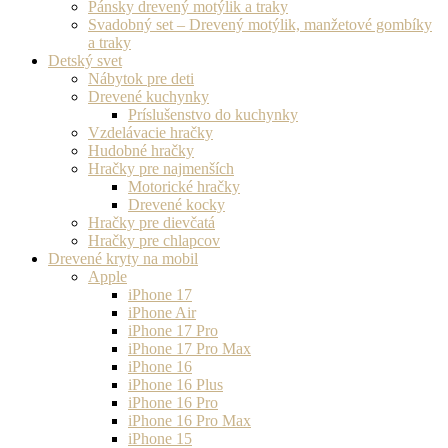
Pánsky drevený motýlik a traky
Svadobný set – Drevený motýlik, manžetové gombíky
a traky
Detský svet
Nábytok pre deti
Drevené kuchynky
Príslušenstvo do kuchynky
Vzdelávacie hračky
Hudobné hračky
Hračky pre najmenších
Motorické hračky
Drevené kocky
Hračky pre dievčatá
Hračky pre chlapcov
Drevené kryty na mobil
Apple
iPhone 17
iPhone Air
iPhone 17 Pro
iPhone 17 Pro Max
iPhone 16
iPhone 16 Plus
iPhone 16 Pro
iPhone 16 Pro Max
iPhone 15