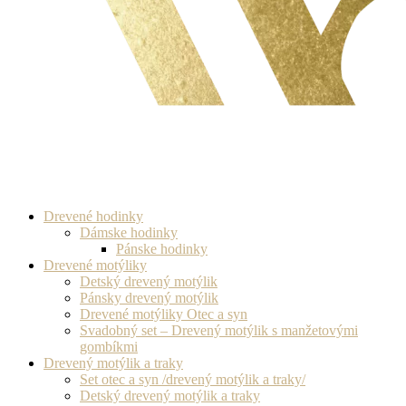
Drevené hodinky
Dámske hodinky
Pánske hodinky
Drevené motýliky
Detský drevený motýlik
Pánsky drevený motýlik
Drevené motýliky Otec a syn
Svadobný set – Drevený motýlik s manžetovými
gombíkmi
Drevený motýlik a traky
Set otec a syn /drevený motýlik a traky/
Detský drevený motýlik a traky