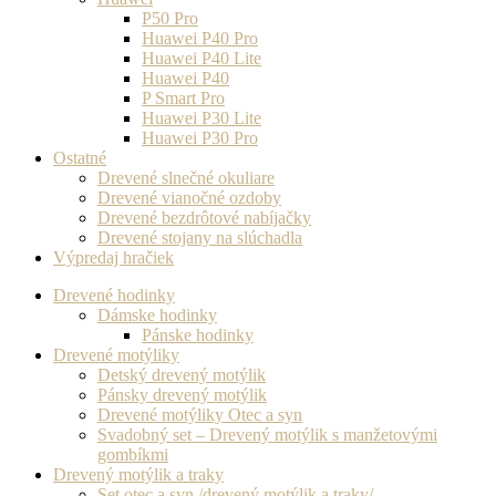
P50 Pro
Huawei P40 Pro
Huawei P40 Lite
Huawei P40
P Smart Pro
Huawei P30 Lite
Huawei P30 Pro
Ostatné
Drevené slnečné okuliare
Drevené vianočné ozdoby
Drevené bezdrôtové nabíjačky
Drevené stojany na slúchadla
Výpredaj hračiek
Drevené hodinky
Dámske hodinky
Pánske hodinky
Drevené motýliky
Detský drevený motýlik
Pánsky drevený motýlik
Drevené motýliky Otec a syn
Svadobný set – Drevený motýlik s manžetovými
gombíkmi
Drevený motýlik a traky
Set otec a syn /drevený motýlik a traky/