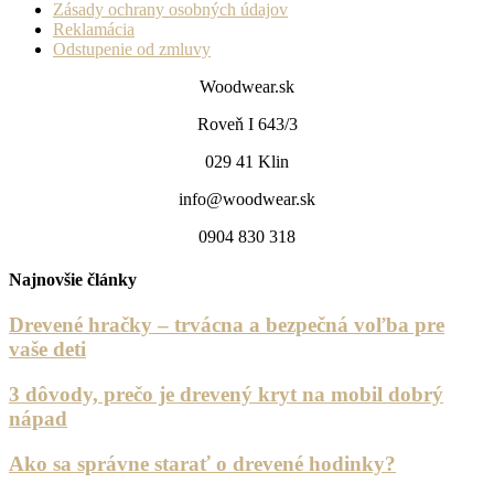
Zásady ochrany osobných údajov
Reklamácia
Odstupenie od zmluvy
Woodwear.sk
Roveň I 643/3
029 41 Klin
info@woodwear.sk
0904 830 318
Najnovšie články
Drevené hračky – trvácna a bezpečná voľba pre
vaše deti
3 dôvody, prečo je drevený kryt na mobil dobrý
nápad
Ako sa správne starať o drevené hodinky?