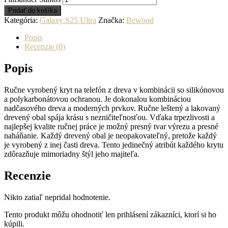
Pridať do košíka
Kategória:
Galaxy S25 Ultra
Značka:
Bewood
Popis
Recenzie (0)
Popis
Ručne vyrobený kryt na telefón z dreva v kombinácii so silikónovou
a polykarbonátovou ochranou. Je dokonalou kombináciou
nadčasového dreva a moderných prvkov. Ručne leštený a lakovaný
drevený obal spája krásu s nezničiteľnosťou. Vďaka trpezlivosti a
najlepšej kvalite ručnej práce je možný presný tvar výrezu a presné
naháňanie. Každý drevený obal je neopakovateľný, pretože každý
je vyrobený z inej časti dreva. Tento jedinečný atribút každého krytu
zdôrazňuje mimoriadny štýl jeho majiteľa.
Recenzie
Nikto zatiaľ nepridal hodnotenie.
Tento produkt môžu ohodnotiť len prihlásení zákazníci, ktorí si ho
kúpili.