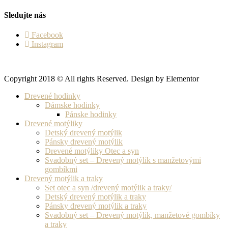
Sledujte nás
Facebook
Instagram
Copyright 2018 © All rights Reserved. Design by Elementor
Drevené hodinky
Dámske hodinky
Pánske hodinky
Drevené motýliky
Detský drevený motýlik
Pánsky drevený motýlik
Drevené motýliky Otec a syn
Svadobný set – Drevený motýlik s manžetovými
gombíkmi
Drevený motýlik a traky
Set otec a syn /drevený motýlik a traky/
Detský drevený motýlik a traky
Pánsky drevený motýlik a traky
Svadobný set – Drevený motýlik, manžetové gombíky
a traky