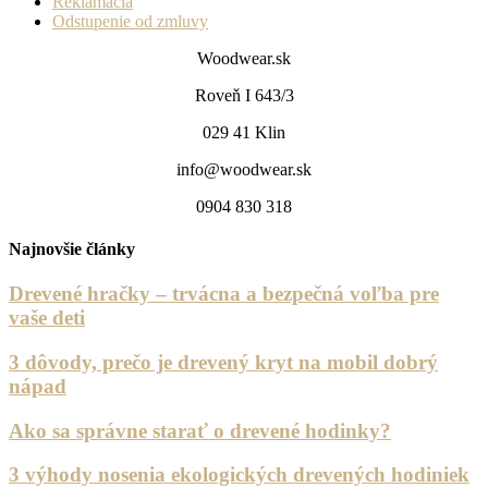
Reklamácia
Odstupenie od zmluvy
Woodwear.sk
Roveň I 643/3
029 41 Klin
info@woodwear.sk
0904 830 318
Najnovšie články
Drevené hračky – trvácna a bezpečná voľba pre
vaše deti
3 dôvody, prečo je drevený kryt na mobil dobrý
nápad
Ako sa správne starať o drevené hodinky?
3 výhody nosenia ekologických drevených hodiniek