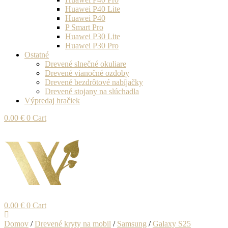
Huawei P40 Lite
Huawei P40
P Smart Pro
Huawei P30 Lite
Huawei P30 Pro
Ostatné
Drevené slnečné okuliare
Drevené vianočné ozdoby
Drevené bezdrôtové nabíjačky
Drevené stojany na slúchadla
Výpredaj hračiek
0.00
€
0
Cart
0.00
€
0
Cart
Domov
/
Drevené kryty na mobil
/
Samsung
/
Galaxy S25