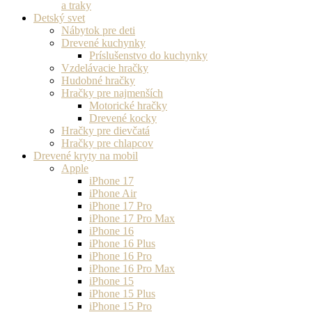
a traky
Detský svet
Nábytok pre deti
Drevené kuchynky
Príslušenstvo do kuchynky
Vzdelávacie hračky
Hudobné hračky
Hračky pre najmenších
Motorické hračky
Drevené kocky
Hračky pre dievčatá
Hračky pre chlapcov
Drevené kryty na mobil
Apple
iPhone 17
iPhone Air
iPhone 17 Pro
iPhone 17 Pro Max
iPhone 16
iPhone 16 Plus
iPhone 16 Pro
iPhone 16 Pro Max
iPhone 15
iPhone 15 Plus
iPhone 15 Pro