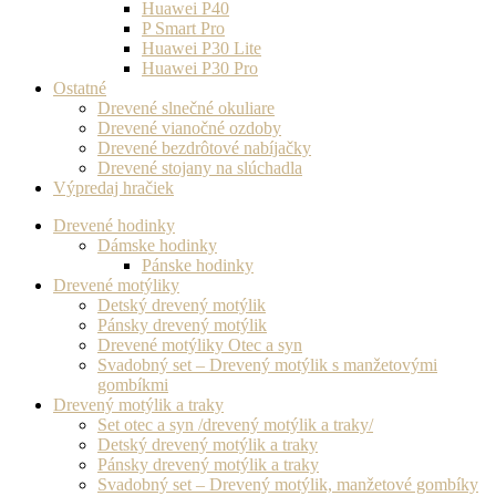
Huawei P40
P Smart Pro
Huawei P30 Lite
Huawei P30 Pro
Ostatné
Drevené slnečné okuliare
Drevené vianočné ozdoby
Drevené bezdrôtové nabíjačky
Drevené stojany na slúchadla
Výpredaj hračiek
Drevené hodinky
Dámske hodinky
Pánske hodinky
Drevené motýliky
Detský drevený motýlik
Pánsky drevený motýlik
Drevené motýliky Otec a syn
Svadobný set – Drevený motýlik s manžetovými
gombíkmi
Drevený motýlik a traky
Set otec a syn /drevený motýlik a traky/
Detský drevený motýlik a traky
Pánsky drevený motýlik a traky
Svadobný set – Drevený motýlik, manžetové gombíky