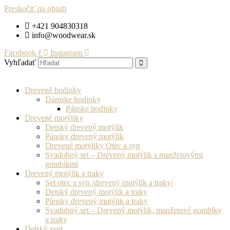
Preskočiť na obsah
+421 904830318
info@woodwear.sk
Facebook-f
Instagram
Vyhľadať
Drevené hodinky
Dámske hodinky
Pánske hodinky
Drevené motýliky
Detský drevený motýlik
Pánsky drevený motýlik
Drevené motýliky Otec a syn
Svadobný set – Drevený motýlik s manžetovými
gombíkmi
Drevený motýlik a traky
Set otec a syn /drevený motýlik a traky/
Detský drevený motýlik a traky
Pánsky drevený motýlik a traky
Svadobný set – Drevený motýlik, manžetové gombíky
a traky
Detský svet