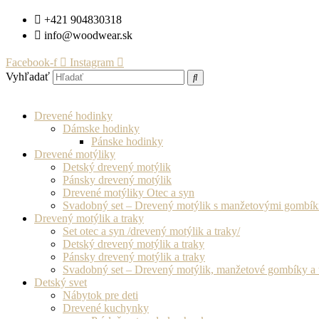
Preskočiť
+421 904830318
na
info@woodwear.sk
obsah
Facebook-f
Instagram
Vyhľadať
Drevené hodinky
Dámske hodinky
Pánske hodinky
Drevené motýliky
Detský drevený motýlik
Pánsky drevený motýlik
Drevené motýliky Otec a syn
Svadobný set – Drevený motýlik s manžetovými gombí
Drevený motýlik a traky
Set otec a syn /drevený motýlik a traky/
Detský drevený motýlik a traky
Pánsky drevený motýlik a traky
Svadobný set – Drevený motýlik, manžetové gombíky a 
Detský svet
Nábytok pre deti
Drevené kuchynky