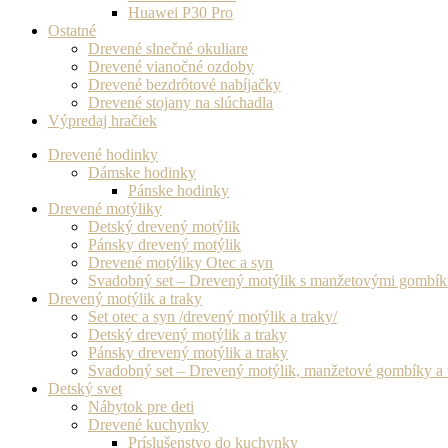
Huawei P30 Pro
Ostatné
Drevené slnečné okuliare
Drevené vianočné ozdoby
Drevené bezdrôtové nabíjačky
Drevené stojany na slúchadla
Výpredaj hračiek
Drevené hodinky
Dámske hodinky
Pánske hodinky
Drevené motýliky
Detský drevený motýlik
Pánsky drevený motýlik
Drevené motýliky Otec a syn
Svadobný set – Drevený motýlik s manžetovými gombí
Drevený motýlik a traky
Set otec a syn /drevený motýlik a traky/
Detský drevený motýlik a traky
Pánsky drevený motýlik a traky
Svadobný set – Drevený motýlik, manžetové gombíky a 
Detský svet
Nábytok pre deti
Drevené kuchynky
Príslušenstvo do kuchynky