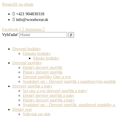
Preskočiť na obsah
+421 904830318
info@woodwear.sk
Facebook-f
Instagram
Vyhľadať
Drevené hodinky
Dámske hodinky
Pánske hodinky
Drevené motýliky
Detský drevený motýlik
Pánsky drevený motýlik
Drevené motýliky Otec a syn
Svadobný set – Drevený motýlik s manžetovými gombí
Drevený motýlik a traky
Set otec a syn /drevený motýlik a traky/
Detský drevený motýlik a traky
Pánsky drevený motýlik a traky
Svadobný set – Drevený motýlik, manžetové gombíky a 
Detský svet
Nábytok pre deti