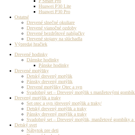
P Smart Pro
Huawei P30 Lite
Huawei P30 Pro
Ostatné
Drevené slnečné okuliare
Drevené vianočné ozdoby
Drevené bezdrôtové nabíjačky
Drevené stojany na slúchadla
Výpredaj hračiek
Drevené hodinky
Dámske hodinky
Pánske hodinky
Drevené motýliky
Detský drevený motýlik
Pánsky drevený motýlik
Drevené motýliky Otec a syn
Svadobný set – Drevený motýlik s manžetovými gombí
Drevený motýlik a traky
Set otec a syn /drevený motýlik a traky/
Detský drevený motýlik a traky
Pánsky drevený motýlik a traky
Svadobný set – Drevený motýlik, manžetové gombíky a 
Detský svet
Nábytok pre deti