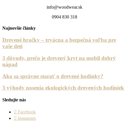
info@woodwear.sk
0904 830 318
Najnovšie články
Drevené hračky – trvácna a bezpečná voľba pre
vaše deti
3 dôvody, prečo je drevený kryt na mobil dobrý
nápad
Ako sa správne starať o drevené hodinky?
3 výhody nosenia ekologických drevených hodiniek
Sledujte nás
Facebook
Instagram