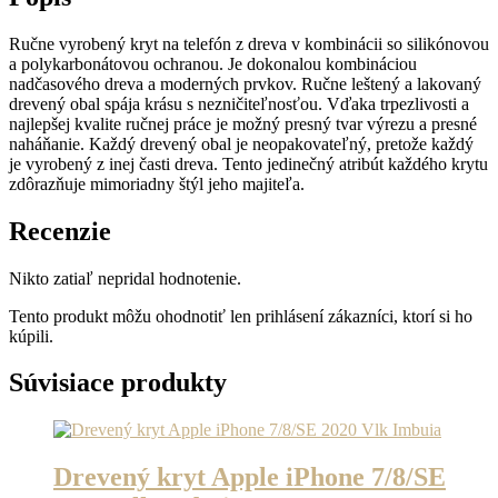
Ručne vyrobený kryt na telefón z dreva v kombinácii so silikónovou
a polykarbonátovou ochranou. Je dokonalou kombináciou
nadčasového dreva a moderných prvkov. Ručne leštený a lakovaný
drevený obal spája krásu s nezničiteľnosťou. Vďaka trpezlivosti a
najlepšej kvalite ručnej práce je možný presný tvar výrezu a presné
naháňanie. Každý drevený obal je neopakovateľný, pretože každý
je vyrobený z inej časti dreva. Tento jedinečný atribút každého krytu
zdôrazňuje mimoriadny štýl jeho majiteľa.
Recenzie
Nikto zatiaľ nepridal hodnotenie.
Tento produkt môžu ohodnotiť len prihlásení zákazníci, ktorí si ho
kúpili.
Súvisiace produkty
Drevený kryt Apple iPhone 7/8/SE