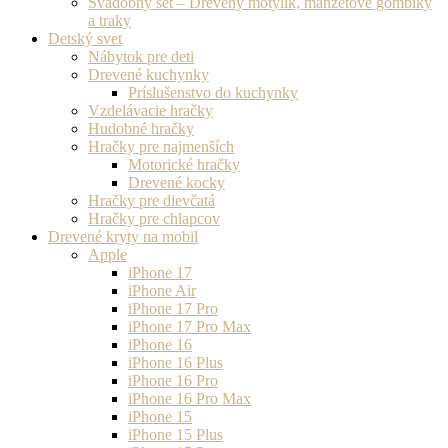
Svadobný set – Drevený motýlik, manžetové gombíky
a traky
Detský svet
Nábytok pre deti
Drevené kuchynky
Príslušenstvo do kuchynky
Vzdelávacie hračky
Hudobné hračky
Hračky pre najmenších
Motorické hračky
Drevené kocky
Hračky pre dievčatá
Hračky pre chlapcov
Drevené kryty na mobil
Apple
iPhone 17
iPhone Air
iPhone 17 Pro
iPhone 17 Pro Max
iPhone 16
iPhone 16 Plus
iPhone 16 Pro
iPhone 16 Pro Max
iPhone 15
iPhone 15 Plus