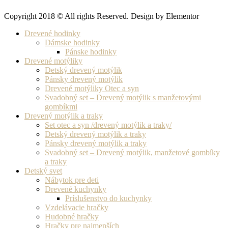
Copyright 2018 © All rights Reserved. Design by Elementor
Drevené hodinky
Dámske hodinky
Pánske hodinky
Drevené motýliky
Detský drevený motýlik
Pánsky drevený motýlik
Drevené motýliky Otec a syn
Svadobný set – Drevený motýlik s manžetovými
gombíkmi
Drevený motýlik a traky
Set otec a syn /drevený motýlik a traky/
Detský drevený motýlik a traky
Pánsky drevený motýlik a traky
Svadobný set – Drevený motýlik, manžetové gombíky
a traky
Detský svet
Nábytok pre deti
Drevené kuchynky
Príslušenstvo do kuchynky
Vzdelávacie hračky
Hudobné hračky
Hračky pre najmenších