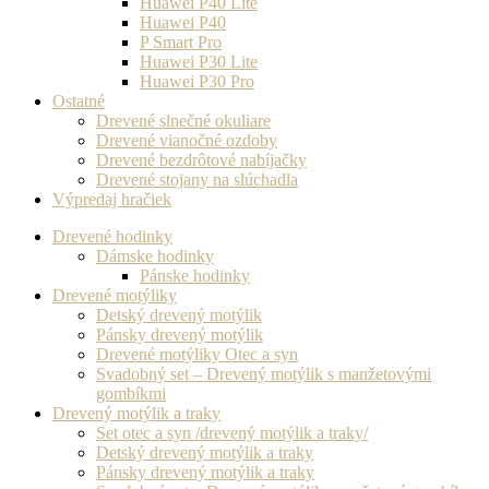
Huawei P40 Lite
Huawei P40
P Smart Pro
Huawei P30 Lite
Huawei P30 Pro
Ostatné
Drevené slnečné okuliare
Drevené vianočné ozdoby
Drevené bezdrôtové nabíjačky
Drevené stojany na slúchadla
Výpredaj hračiek
Drevené hodinky
Dámske hodinky
Pánske hodinky
Drevené motýliky
Detský drevený motýlik
Pánsky drevený motýlik
Drevené motýliky Otec a syn
Svadobný set – Drevený motýlik s manžetovými
gombíkmi
Drevený motýlik a traky
Set otec a syn /drevený motýlik a traky/
Detský drevený motýlik a traky
Pánsky drevený motýlik a traky