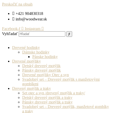
Preskočiť na obsah
+421 904830318
info@woodwear.sk
Facebook-f
Instagram
Vyhľadať
Drevené hodinky
Dámske hodinky
Pánske hodinky
Drevené motýliky
Detský drevený motýlik
Pánsky drevený motýlik
Drevené motýliky Otec a syn
Svadobný set – Drevený motýlik s manžetovými
gombíkmi
Drevený motýlik a traky
Set otec a syn /drevený motýlik a traky/
Detský drevený motýlik a traky
Pánsky drevený motýlik a traky
Svadobný set – Drevený motýlik, manžetové gombíky
a traky