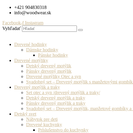
Preskočiť
+421 904830318
na
info@woodwear.sk
obsah
Facebook-f
Instagram
Vyhľadať
Drevené hodinky
Dámske hodinky
Pánske hodinky
Drevené motýliky
Detský drevený motýlik
Pánsky drevený motýlik
Drevené motýliky Otec a syn
Svadobný set – Drevený motýlik s manžetovými gombí
Drevený motýlik a traky
Set otec a syn /drevený motýlik a traky/
Detský drevený motýlik a traky
Pánsky drevený motýlik a traky
Svadobný set – Drevený motýlik, manžetové gombíky a 
Detský svet
Nábytok pre deti
Drevené kuchynky
Príslušenstvo do kuchynky