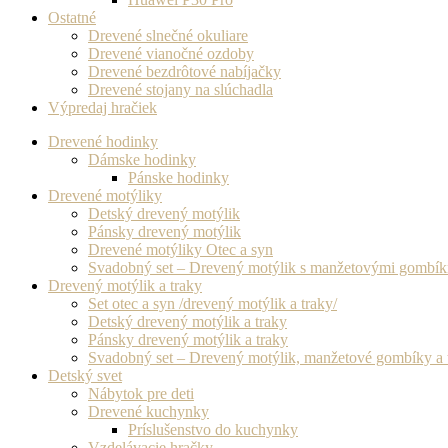
Ostatné
Drevené slnečné okuliare
Drevené vianočné ozdoby
Drevené bezdrôtové nabíjačky
Drevené stojany na slúchadla
Výpredaj hračiek
Drevené hodinky
Dámske hodinky
Pánske hodinky
Drevené motýliky
Detský drevený motýlik
Pánsky drevený motýlik
Drevené motýliky Otec a syn
Svadobný set – Drevený motýlik s manžetovými gombí
Drevený motýlik a traky
Set otec a syn /drevený motýlik a traky/
Detský drevený motýlik a traky
Pánsky drevený motýlik a traky
Svadobný set – Drevený motýlik, manžetové gombíky a 
Detský svet
Nábytok pre deti
Drevené kuchynky
Príslušenstvo do kuchynky
Vzdelávacie hračky