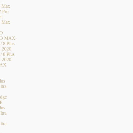
o
o Max
2 Pro
ni
o Max
RO
PRO MAX
/ 8 Plus
E 2020
/ 8 Plus
E 2020
MAX
lus
ltra
Edge
FE
lus
ltra
ltra