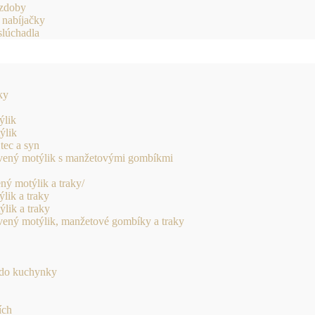
ozdoby
 nabíjačky
slúchadla
ky
ýlik
ýlik
tec a syn
vený motýlik s manžetovými gombíkmi
ený motýlik a traky/
lik a traky
lik a traky
vený motýlik, manžetové gombíky a traky
 do kuchynky
ích