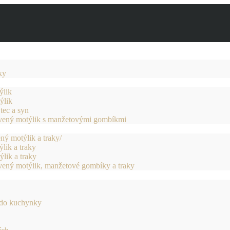
ky
ýlik
ýlik
tec a syn
vený motýlik s manžetovými gombíkmi
ený motýlik a traky/
lik a traky
lik a traky
vený motýlik, manžetové gombíky a traky
 do kuchynky