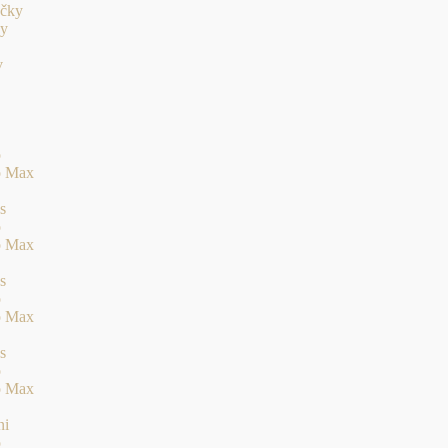
ačky
ky
v
o
o Max
s
o
o Max
s
o
o Max
s
o
o Max
ni
o