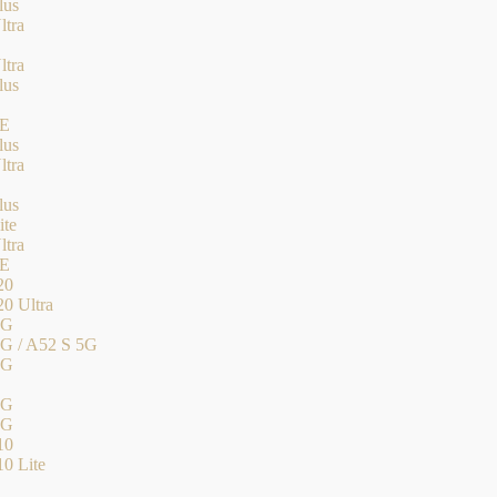
lus
ltra
ltra
lus
FE
lus
ltra
lus
ite
ltra
FE
20
20 Ultra
5G
G / A52 S 5G
5G
5G
5G
10
10 Lite