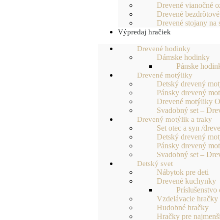
Drevené vianočné 
Drevené bezdrôtové
Drevené stojany na 
Výpredaj hračiek
Drevené hodinky
Dámske hodinky
Pánske hodin
Drevené motýliky
Detský drevený mot
Pánsky drevený mot
Drevené motýliky O
Svadobný set – Dre
Drevený motýlik a traky
Set otec a syn /drev
Detský drevený motý
Pánsky drevený motý
Svadobný set – Dre
Detský svet
Nábytok pre deti
Drevené kuchynky
Príslušenstvo
Vzdelávacie hračky
Hudobné hračky
Hračky pre najmenš