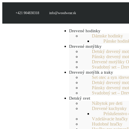
+421 904830318
info@woodwear.sk
Drevené hodinky
Dámske hodinky
Pánske hodin
Drevené motýliky
Detský drevený mot
Pánsky drevený mot
Drevené motýliky O
Svadobný set – Dre
Drevený motýlik a traky
Set otec a syn /drev
Detský drevený motý
Pánsky drevený motý
Svadobný set – Dre
Detský svet
Nábytok pre deti
Drevené kuchynky
Príslušenstvo
Vzdelávacie hračky
Hudobné hračky