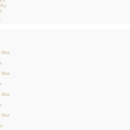
ích
ačky
ky
v
o
o Max
s
o
o Max
s
o
o Max
s
o
o Max
ni