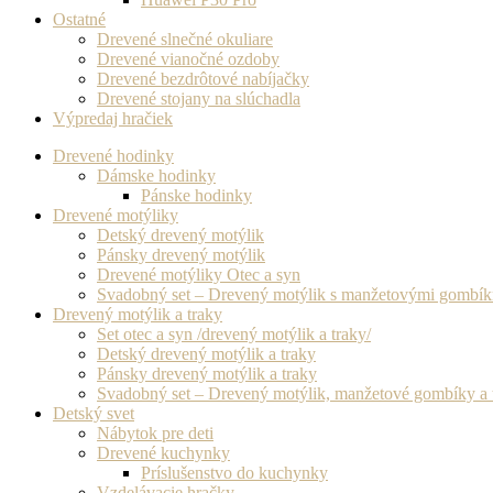
Ostatné
Drevené slnečné okuliare
Drevené vianočné ozdoby
Drevené bezdrôtové nabíjačky
Drevené stojany na slúchadla
Výpredaj hračiek
Drevené hodinky
Dámske hodinky
Pánske hodinky
Drevené motýliky
Detský drevený motýlik
Pánsky drevený motýlik
Drevené motýliky Otec a syn
Svadobný set – Drevený motýlik s manžetovými gombí
Drevený motýlik a traky
Set otec a syn /drevený motýlik a traky/
Detský drevený motýlik a traky
Pánsky drevený motýlik a traky
Svadobný set – Drevený motýlik, manžetové gombíky a 
Detský svet
Nábytok pre deti
Drevené kuchynky
Príslušenstvo do kuchynky
Vzdelávacie hračky