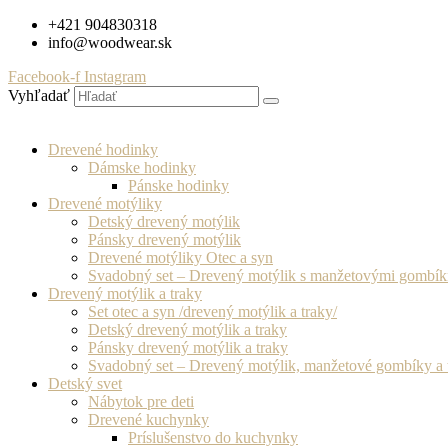
Preskočiť
+421 904830318
na
info@woodwear.sk
obsah
Facebook-f
Instagram
Vyhľadať
Drevené hodinky
Dámske hodinky
Pánske hodinky
Drevené motýliky
Detský drevený motýlik
Pánsky drevený motýlik
Drevené motýliky Otec a syn
Svadobný set – Drevený motýlik s manžetovými gombí
Drevený motýlik a traky
Set otec a syn /drevený motýlik a traky/
Detský drevený motýlik a traky
Pánsky drevený motýlik a traky
Svadobný set – Drevený motýlik, manžetové gombíky a 
Detský svet
Nábytok pre deti
Drevené kuchynky
Príslušenstvo do kuchynky