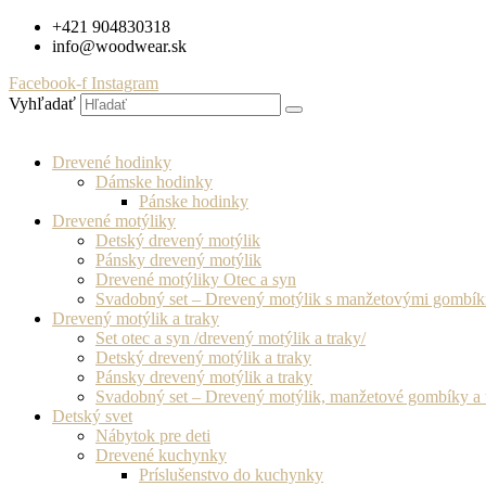
Preskočiť
+421 904830318
na
info@woodwear.sk
obsah
Facebook-f
Instagram
Vyhľadať
Drevené hodinky
Dámske hodinky
Pánske hodinky
Drevené motýliky
Detský drevený motýlik
Pánsky drevený motýlik
Drevené motýliky Otec a syn
Svadobný set – Drevený motýlik s manžetovými gombí
Drevený motýlik a traky
Set otec a syn /drevený motýlik a traky/
Detský drevený motýlik a traky
Pánsky drevený motýlik a traky
Svadobný set – Drevený motýlik, manžetové gombíky a 
Detský svet
Nábytok pre deti
Drevené kuchynky
Príslušenstvo do kuchynky