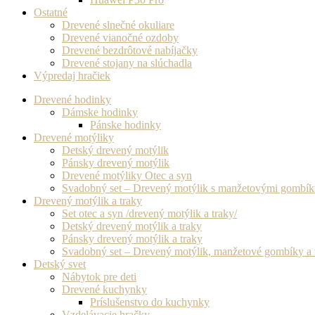
Ostatné
Drevené slnečné okuliare
Drevené vianočné ozdoby
Drevené bezdrôtové nabíjačky
Drevené stojany na slúchadla
Výpredaj hračiek
Drevené hodinky
Dámske hodinky
Pánske hodinky
Drevené motýliky
Detský drevený motýlik
Pánsky drevený motýlik
Drevené motýliky Otec a syn
Svadobný set – Drevený motýlik s manžetovými gombí
Drevený motýlik a traky
Set otec a syn /drevený motýlik a traky/
Detský drevený motýlik a traky
Pánsky drevený motýlik a traky
Svadobný set – Drevený motýlik, manžetové gombíky a 
Detský svet
Nábytok pre deti
Drevené kuchynky
Príslušenstvo do kuchynky
Vzdelávacie hračky