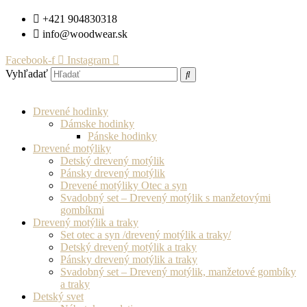
Preskočiť
+421 904830318
na
info@woodwear.sk
obsah
Facebook-f
Instagram
Vyhľadať
Drevené hodinky
Dámske hodinky
Pánske hodinky
Drevené motýliky
Detský drevený motýlik
Pánsky drevený motýlik
Drevené motýliky Otec a syn
Svadobný set – Drevený motýlik s manžetovými
gombíkmi
Drevený motýlik a traky
Set otec a syn /drevený motýlik a traky/
Detský drevený motýlik a traky
Pánsky drevený motýlik a traky
Svadobný set – Drevený motýlik, manžetové gombíky
a traky
Detský svet