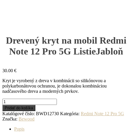
Drevený kryt na mobil Redmi
Note 12 Pro 5G ListieJabloň
30.00
€
Kryt je vyrobený z dreva v kombinácii so silikónovou a
polykarbonátovou ochranou, je dokonalou kombináciou
nadčasového dreva a moderných prvkov.
množstvo
Drevený
Pridať do košíka
kryt
Katalógové číslo:
BWD12730
Kategória:
Redmi Note 12 Pro 5G
na
Značka:
Bewood
mobil
Redmi
Popis