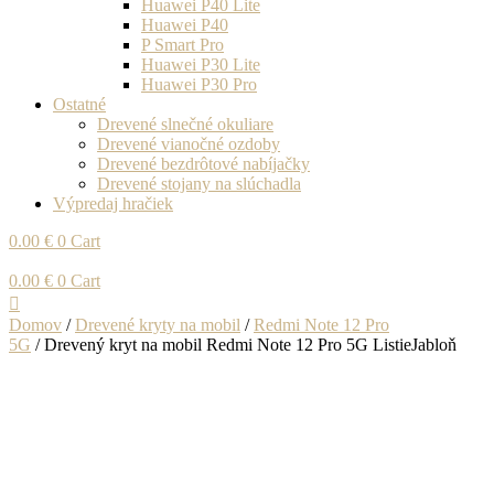
Huawei P40 Lite
Huawei P40
P Smart Pro
Huawei P30 Lite
Huawei P30 Pro
Ostatné
Drevené slnečné okuliare
Drevené vianočné ozdoby
Drevené bezdrôtové nabíjačky
Drevené stojany na slúchadla
Výpredaj hračiek
0.00
€
0
Cart
0.00
€
0
Cart
Domov
/
Drevené kryty na mobil
/
Redmi Note 12 Pro
5G
/ Drevený kryt na mobil Redmi Note 12 Pro 5G ListieJabloň