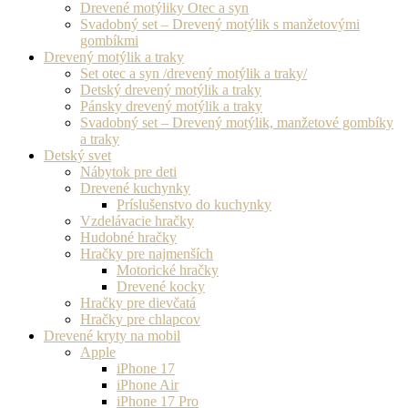
Drevené motýliky Otec a syn
Svadobný set – Drevený motýlik s manžetovými
gombíkmi
Drevený motýlik a traky
Set otec a syn /drevený motýlik a traky/
Detský drevený motýlik a traky
Pánsky drevený motýlik a traky
Svadobný set – Drevený motýlik, manžetové gombíky
a traky
Detský svet
Nábytok pre deti
Drevené kuchynky
Príslušenstvo do kuchynky
Vzdelávacie hračky
Hudobné hračky
Hračky pre najmenších
Motorické hračky
Drevené kocky
Hračky pre dievčatá
Hračky pre chlapcov
Drevené kryty na mobil
Apple
iPhone 17
iPhone Air
iPhone 17 Pro