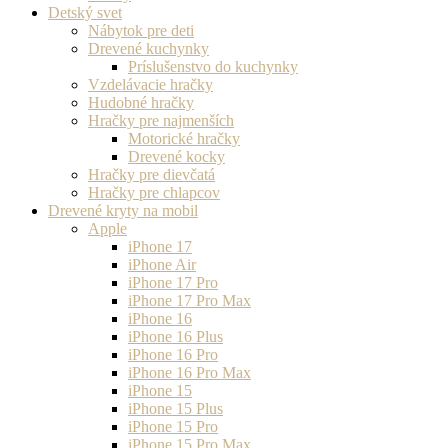
Detský svet
Nábytok pre deti
Drevené kuchynky
Príslušenstvo do kuchynky
Vzdelávacie hračky
Hudobné hračky
Hračky pre najmenších
Motorické hračky
Drevené kocky
Hračky pre dievčatá
Hračky pre chlapcov
Drevené kryty na mobil
Apple
iPhone 17
iPhone Air
iPhone 17 Pro
iPhone 17 Pro Max
iPhone 16
iPhone 16 Plus
iPhone 16 Pro
iPhone 16 Pro Max
iPhone 15
iPhone 15 Plus
iPhone 15 Pro
iPhone 15 Pro Max