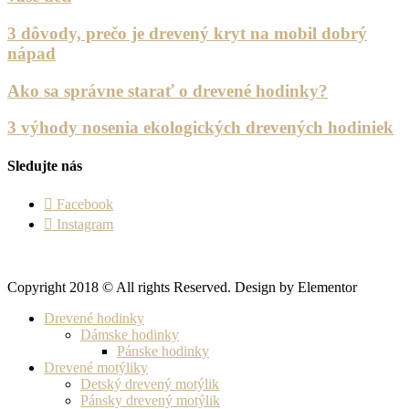
3 dôvody, prečo je drevený kryt na mobil dobrý
nápad
Ako sa správne starať o drevené hodinky?
3 výhody nosenia ekologických drevených hodiniek
Sledujte nás
Facebook
Instagram
Copyright 2018 © All rights Reserved. Design by Elementor
Drevené hodinky
Dámske hodinky
Pánske hodinky
Drevené motýliky
Detský drevený motýlik
Pánsky drevený motýlik