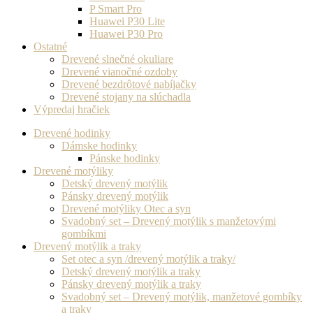
P Smart Pro
Huawei P30 Lite
Huawei P30 Pro
Ostatné
Drevené slnečné okuliare
Drevené vianočné ozdoby
Drevené bezdrôtové nabíjačky
Drevené stojany na slúchadla
Výpredaj hračiek
Drevené hodinky
Dámske hodinky
Pánske hodinky
Drevené motýliky
Detský drevený motýlik
Pánsky drevený motýlik
Drevené motýliky Otec a syn
Svadobný set – Drevený motýlik s manžetovými
gombíkmi
Drevený motýlik a traky
Set otec a syn /drevený motýlik a traky/
Detský drevený motýlik a traky
Pánsky drevený motýlik a traky
Svadobný set – Drevený motýlik, manžetové gombíky
a traky