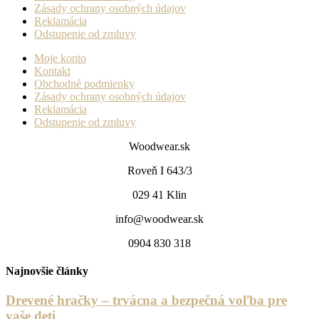
Zásady ochrany osobných údajov
Reklamácia
Odstupenie od zmluvy
Moje konto
Kontakt
Obchodné podmienky
Zásady ochrany osobných údajov
Reklamácia
Odstupenie od zmluvy
Woodwear.sk
Roveň I 643/3
029 41 Klin
info@woodwear.sk
0904 830 318
Najnovšie články
Drevené hračky – trvácna a bezpečná voľba pre
vaše deti