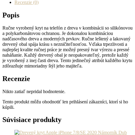
Note
Recenzie (0)
12
Pro
Popis
5G
ListieJabloň
Ručne vyrobený kryt na telefón z dreva v kombinácii so silikónovou
a polykarbonátovou ochranou. Je dokonalou kombináciou
nadčasového dreva a moderných prvkov. Ručne leštený a lakovaný
drevený obal spája krásu s nezničiteľnosťou. Vďaka trpezlivosti a
najlepšej kvalite ručnej práce je možný presný tvar výrezu a presné
naháňanie. Každý drevený obal je neopakovateľný, pretože každý
je vyrobený z inej časti dreva. Tento jedinečný atribút každého krytu
zdôrazňuje mimoriadny štýl jeho majiteľa.
Recenzie
Nikto zatiaľ nepridal hodnotenie.
Tento produkt môžu ohodnotiť len prihlásení zákazníci, ktorí si ho
kúpili.
Súvisiace produkty