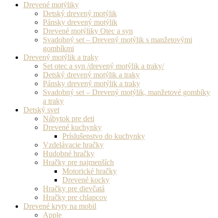
Drevené motýliky
Detský drevený motýlik
Pánsky drevený motýlik
Drevené motýliky Otec a syn
Svadobný set – Drevený motýlik s manžetovými
gombíkmi
Drevený motýlik a traky
Set otec a syn /drevený motýlik a traky/
Detský drevený motýlik a traky
Pánsky drevený motýlik a traky
Svadobný set – Drevený motýlik, manžetové gombíky
a traky
Detský svet
Nábytok pre deti
Drevené kuchynky
Príslušenstvo do kuchynky
Vzdelávacie hračky
Hudobné hračky
Hračky pre najmenších
Motorické hračky
Drevené kocky
Hračky pre dievčatá
Hračky pre chlapcov
Drevené kryty na mobil
Apple