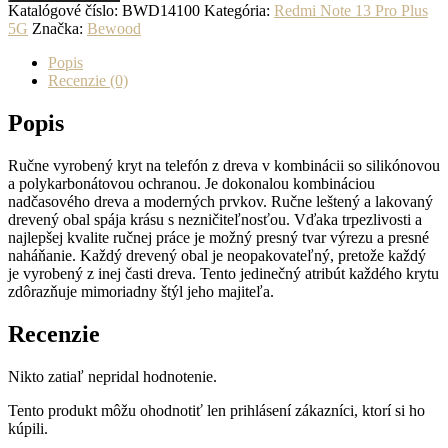
kryt
Katalógové číslo:
BWD14100
Kategória:
Redmi Note 13 Pro Plus
na
5G
Značka:
Bewood
mobil
do
Popis
Xiaomi
Recenzie (0)
Redmi
Note
Popis
13
Pro
Ručne vyrobený kryt na telefón z dreva v kombinácii so silikónovou
Plus
a polykarbonátovou ochranou. Je dokonalou kombináciou
5G
nadčasového dreva a moderných prvkov. Ručne leštený a lakovaný
Medveď
drevený obal spája krásu s nezničiteľnosťou. Vďaka trpezlivosti a
Merbau
najlepšej kvalite ručnej práce je možný presný tvar výrezu a presné
naháňanie. Každý drevený obal je neopakovateľný, pretože každý
je vyrobený z inej časti dreva. Tento jedinečný atribút každého krytu
zdôrazňuje mimoriadny štýl jeho majiteľa.
Recenzie
Nikto zatiaľ nepridal hodnotenie.
Tento produkt môžu ohodnotiť len prihlásení zákazníci, ktorí si ho
kúpili.