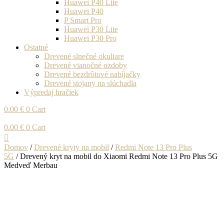
Huawei P40 Lite
Huawei P40
P Smart Pro
Huawei P30 Lite
Huawei P30 Pro
Ostatné
Drevené slnečné okuliare
Drevené vianočné ozdoby
Drevené bezdrôtové nabíjačky
Drevené stojany na slúchadla
Výpredaj hračiek
0.00
€
0
Cart
0.00
€
0
Cart
Domov
/
Drevené kryty na mobil
/
Redmi Note 13 Pro Plus
5G
/ Drevený kryt na mobil do Xiaomi Redmi Note 13 Pro Plus 5G
Medveď Merbau