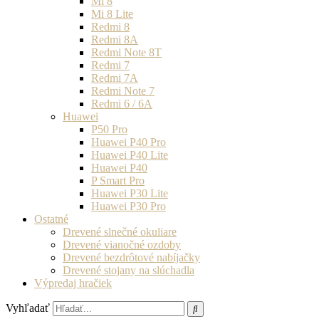
Mi 8
Mi 8 Lite
Redmi 8
Redmi 8A
Redmi Note 8T
Redmi 7
Redmi 7A
Redmi Note 7
Redmi 6 / 6A
Huawei
P50 Pro
Huawei P40 Pro
Huawei P40 Lite
Huawei P40
P Smart Pro
Huawei P30 Lite
Huawei P30 Pro
Ostatné
Drevené slnečné okuliare
Drevené vianočné ozdoby
Drevené bezdrôtové nabíjačky
Drevené stojany na slúchadla
Výpredaj hračiek
Vyhľadať