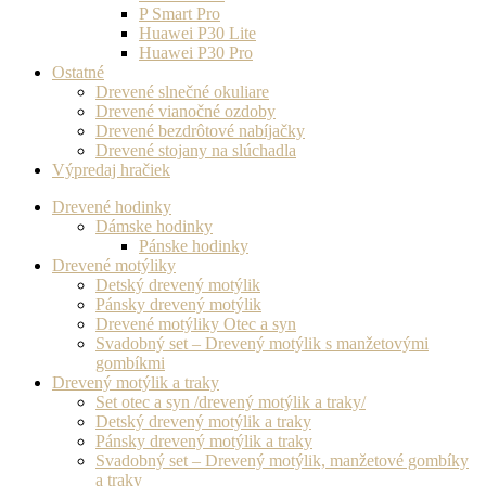
P Smart Pro
Huawei P30 Lite
Huawei P30 Pro
Ostatné
Drevené slnečné okuliare
Drevené vianočné ozdoby
Drevené bezdrôtové nabíjačky
Drevené stojany na slúchadla
Výpredaj hračiek
Drevené hodinky
Dámske hodinky
Pánske hodinky
Drevené motýliky
Detský drevený motýlik
Pánsky drevený motýlik
Drevené motýliky Otec a syn
Svadobný set – Drevený motýlik s manžetovými
gombíkmi
Drevený motýlik a traky
Set otec a syn /drevený motýlik a traky/
Detský drevený motýlik a traky
Pánsky drevený motýlik a traky
Svadobný set – Drevený motýlik, manžetové gombíky
a traky