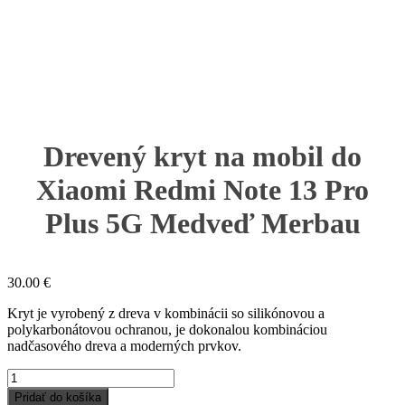
Drevený kryt na mobil do
Xiaomi Redmi Note 13 Pro
Plus 5G Medveď Merbau
30.00
€
Kryt je vyrobený z dreva v kombinácii so silikónovou a
polykarbonátovou ochranou, je dokonalou kombináciou
nadčasového dreva a moderných prvkov.
množstvo
Drevený
Pridať do košíka