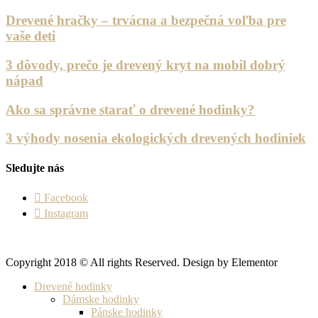
Drevené hračky – trvácna a bezpečná voľba pre
vaše deti
3 dôvody, prečo je drevený kryt na mobil dobrý
nápad
Ako sa správne starať o drevené hodinky?
3 výhody nosenia ekologických drevených hodiniek
Sledujte nás
Facebook
Instagram
Copyright 2018 © All rights Reserved. Design by Elementor
Drevené hodinky
Dámske hodinky
Pánske hodinky