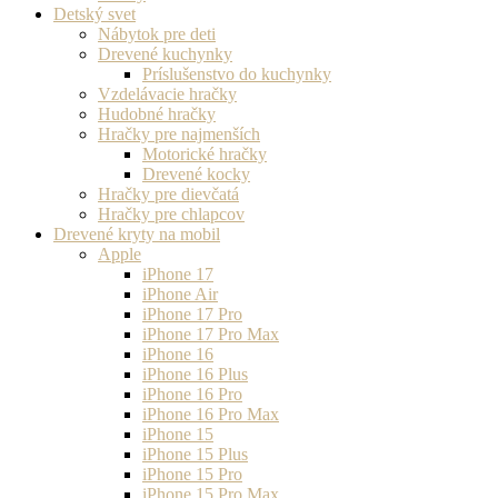
Detský svet
Nábytok pre deti
Drevené kuchynky
Príslušenstvo do kuchynky
Vzdelávacie hračky
Hudobné hračky
Hračky pre najmenších
Motorické hračky
Drevené kocky
Hračky pre dievčatá
Hračky pre chlapcov
Drevené kryty na mobil
Apple
iPhone 17
iPhone Air
iPhone 17 Pro
iPhone 17 Pro Max
iPhone 16
iPhone 16 Plus
iPhone 16 Pro
iPhone 16 Pro Max
iPhone 15
iPhone 15 Plus
iPhone 15 Pro
iPhone 15 Pro Max