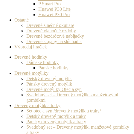
P Smart Pro
Huawei P30 Lite
Huawei P30 Pro
Ostatné
Drevené slnečné okuliare
Drevené vianočné ozdoby
Drevené bezdrôtové nabíjačky
Drevené stojany na slúchadla
Výpredaj hračiek
Drevené hodinky
Dámske hodinky
Pánske hodinky
Drevené motýliky
Detský drevený motýlik
Pánsky drevený motýlik
Drevené motýliky Otec a syn
Svadobný set – Drevený motýlik s manžetovými
gombíkmi
Drevený motýlik a traky
Set otec a syn /drevený motýlik a traky/
Detský drevený motýlik a traky
Pánsky drevený motýlik a traky
Svadobný set – Drevený motýlik, manžetové gombíky
a traky