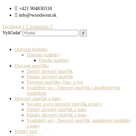
Preskočiť
+421 904830318
na
info@woodwear.sk
obsah
Facebook-f
Instagram
Vyhľadať
Drevené hodinky
Dámske hodinky
Pánske hodinky
Drevené motýliky
Detský drevený motýlik
Pánsky drevený motýlik
Drevené motýliky Otec a syn
Svadobný set – Drevený motýlik s manžetovými
gombíkmi
Drevený motýlik a traky
Set otec a syn /drevený motýlik a traky/
Detský drevený motýlik a traky
Pánsky drevený motýlik a traky
Svadobný set – Drevený motýlik, manžetové gombíky
a traky
Detský svet