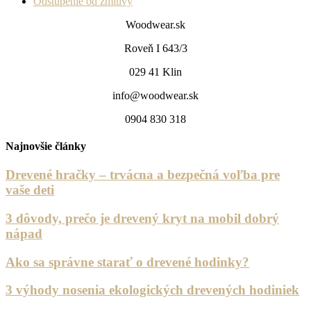
Odstupenie od zmluvy
Woodwear.sk
Roveň I 643/3
029 41 Klin
info@woodwear.sk
0904 830 318
Najnovšie články
Drevené hračky – trvácna a bezpečná voľba pre
vaše deti
3 dôvody, prečo je drevený kryt na mobil dobrý
nápad
Ako sa správne starať o drevené hodinky?
3 výhody nosenia ekologických drevených hodiniek