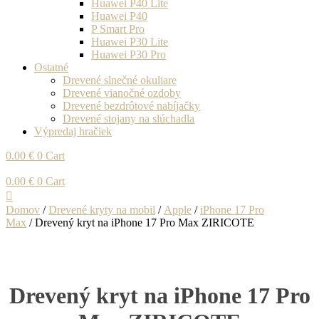
Huawei P40 Lite
Huawei P40
P Smart Pro
Huawei P30 Lite
Huawei P30 Pro
Ostatné
Drevené slnečné okuliare
Drevené vianočné ozdoby
Drevené bezdrôtové nabíjačky
Drevené stojany na slúchadla
Výpredaj hračiek
0.00
€
0
Cart
0.00
€
0
Cart
Domov
/
Drevené kryty na mobil
/
Apple
/
iPhone 17 Pro
Max
/ Drevený kryt na iPhone 17 Pro Max ZIRICOTE
Drevený kryt na iPhone 17 Pro