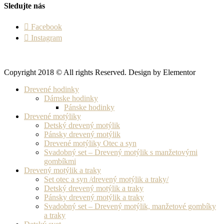
Sledujte nás
Facebook
Instagram
Copyright 2018 © All rights Reserved. Design by Elementor
Drevené hodinky
Dámske hodinky
Pánske hodinky
Drevené motýliky
Detský drevený motýlik
Pánsky drevený motýlik
Drevené motýliky Otec a syn
Svadobný set – Drevený motýlik s manžetovými
gombíkmi
Drevený motýlik a traky
Set otec a syn /drevený motýlik a traky/
Detský drevený motýlik a traky
Pánsky drevený motýlik a traky
Svadobný set – Drevený motýlik, manžetové gombíky
a traky