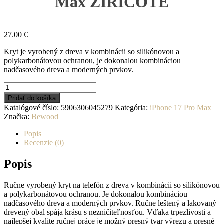
Max ZIRICOTE
27.00
€
Kryt je vyrobený z dreva v kombinácii so silikónovou a
polykarbonátovou ochranou, je dokonalou kombináciou
nadčasového dreva a moderných prvkov.
množstvo
Drevený
Pridať do košíka
kryt
Katalógové číslo:
5906306045279
Kategória:
iPhone 17 Pro Max
na
Značka:
Bewood
iPhone
17
Popis
Pro
Recenzie (0)
Max
ZIRICOTE
Popis
Ručne vyrobený kryt na telefón z dreva v kombinácii so silikónovou
a polykarbonátovou ochranou. Je dokonalou kombináciou
nadčasového dreva a moderných prvkov. Ručne leštený a lakovaný
drevený obal spája krásu s nezničiteľnosťou. Vďaka trpezlivosti a
najlepšej kvalite ručnej práce je možný presný tvar výrezu a presné