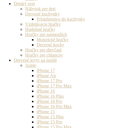
Detský svet
Nábytok pre deti
Drevené kuchynky
Príslušenstvo do kuchynky
Vzdelávacie hračky
Hudobné hračky
Hračky pre najmenších
Motorické hračky
Drevené kocky
Hračky pre dievčatá
Hračky pre chlapcov
Drevené kryty na mobil
Apple
iPhone 17
iPhone Air
iPhone 17 Pro
iPhone 17 Pro Max
iPhone 16
iPhone 16 Plus
iPhone 16 Pro
iPhone 16 Pro Max
iPhone 15
iPhone 15 Plus
iPhone 15 Pro
iPhone 15 Pro Max