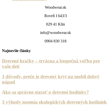
Woodwear.sk
Roveň I 643/3
029 41 Klin
info@woodwear.sk
0904 830 318
Najnovšie články
Drevené hračky – trvácna a bezpečná voľba pre
vaše deti
3 dôvody, prečo je drevený kryt na mobil dobrý
nápad
Ako sa správne starať o drevené hodinky?
3 výhody nosenia ekologických drevených hodiniek