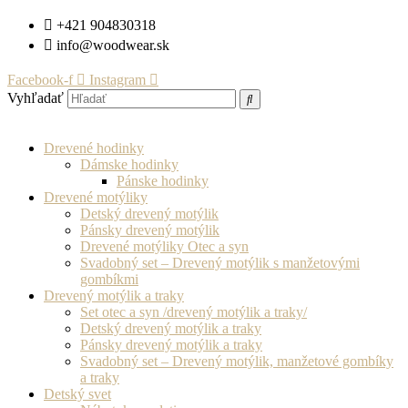
Preskočiť
+421 904830318
na
info@woodwear.sk
obsah
Facebook-f
Instagram
Vyhľadať
Drevené hodinky
Dámske hodinky
Pánske hodinky
Drevené motýliky
Detský drevený motýlik
Pánsky drevený motýlik
Drevené motýliky Otec a syn
Svadobný set – Drevený motýlik s manžetovými
gombíkmi
Drevený motýlik a traky
Set otec a syn /drevený motýlik a traky/
Detský drevený motýlik a traky
Pánsky drevený motýlik a traky
Svadobný set – Drevený motýlik, manžetové gombíky
a traky
Detský svet