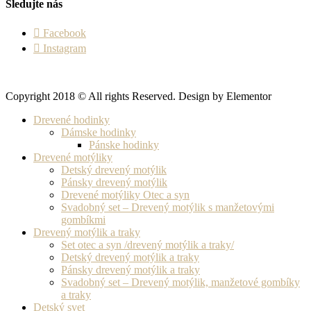
Sledujte nás
Facebook
Instagram
Copyright 2018 © All rights Reserved. Design by Elementor
Drevené hodinky
Dámske hodinky
Pánske hodinky
Drevené motýliky
Detský drevený motýlik
Pánsky drevený motýlik
Drevené motýliky Otec a syn
Svadobný set – Drevený motýlik s manžetovými
gombíkmi
Drevený motýlik a traky
Set otec a syn /drevený motýlik a traky/
Detský drevený motýlik a traky
Pánsky drevený motýlik a traky
Svadobný set – Drevený motýlik, manžetové gombíky
a traky
Detský svet