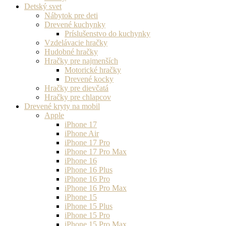
Detský svet
Nábytok pre deti
Drevené kuchynky
Príslušenstvo do kuchynky
Vzdelávacie hračky
Hudobné hračky
Hračky pre najmenších
Motorické hračky
Drevené kocky
Hračky pre dievčatá
Hračky pre chlapcov
Drevené kryty na mobil
Apple
iPhone 17
iPhone Air
iPhone 17 Pro
iPhone 17 Pro Max
iPhone 16
iPhone 16 Plus
iPhone 16 Pro
iPhone 16 Pro Max
iPhone 15
iPhone 15 Plus
iPhone 15 Pro
iPhone 15 Pro Max