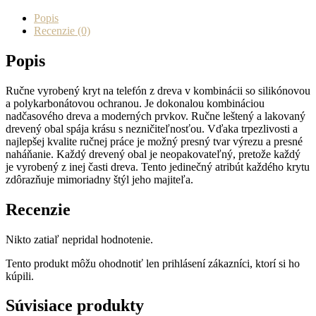
iPhone
17
Popis
Pro
Recenzie (0)
Max
FALE
Popis
MERBAU
Ručne vyrobený kryt na telefón z dreva v kombinácii so silikónovou
a polykarbonátovou ochranou. Je dokonalou kombináciou
nadčasového dreva a moderných prvkov. Ručne leštený a lakovaný
drevený obal spája krásu s nezničiteľnosťou. Vďaka trpezlivosti a
najlepšej kvalite ručnej práce je možný presný tvar výrezu a presné
naháňanie. Každý drevený obal je neopakovateľný, pretože každý
je vyrobený z inej časti dreva. Tento jedinečný atribút každého krytu
zdôrazňuje mimoriadny štýl jeho majiteľa.
Recenzie
Nikto zatiaľ nepridal hodnotenie.
Tento produkt môžu ohodnotiť len prihlásení zákazníci, ktorí si ho
kúpili.
Súvisiace produkty