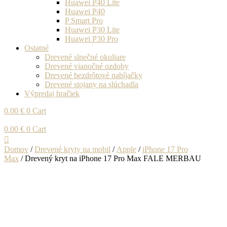
Huawei P40 Lite
Huawei P40
P Smart Pro
Huawei P30 Lite
Huawei P30 Pro
Ostatné
Drevené slnečné okuliare
Drevené vianočné ozdoby
Drevené bezdrôtové nabíjačky
Drevené stojany na slúchadla
Výpredaj hračiek
0.00
€
0
Cart
0.00
€
0
Cart
Domov
/
Drevené kryty na mobil
/
Apple
/
iPhone 17 Pro
Max
/ Drevený kryt na iPhone 17 Pro Max FALE MERBAU