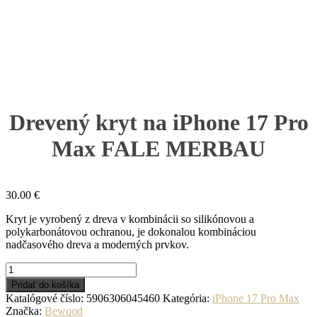
Drevený kryt na iPhone 17 Pro
Max FALE MERBAU
30.00
€
Kryt je vyrobený z dreva v kombinácii so silikónovou a
polykarbonátovou ochranou, je dokonalou kombináciou
nadčasového dreva a moderných prvkov.
množstvo
Drevený
Pridať do košíka
kryt
Katalógové číslo:
5906306045460
Kategória:
iPhone 17 Pro Max
na
Značka:
Bewood