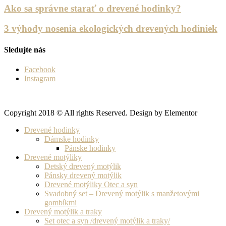
Ako sa správne starať o drevené hodinky?
3 výhody nosenia ekologických drevených hodiniek
Sledujte nás
Facebook
Instagram
Copyright 2018 © All rights Reserved. Design by Elementor
Drevené hodinky
Dámske hodinky
Pánske hodinky
Drevené motýliky
Detský drevený motýlik
Pánsky drevený motýlik
Drevené motýliky Otec a syn
Svadobný set – Drevený motýlik s manžetovými
gombíkmi
Drevený motýlik a traky
Set otec a syn /drevený motýlik a traky/