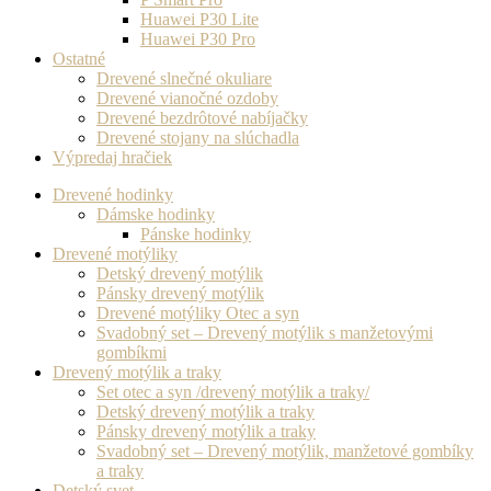
Huawei P30 Lite
Huawei P30 Pro
Ostatné
Drevené slnečné okuliare
Drevené vianočné ozdoby
Drevené bezdrôtové nabíjačky
Drevené stojany na slúchadla
Výpredaj hračiek
Drevené hodinky
Dámske hodinky
Pánske hodinky
Drevené motýliky
Detský drevený motýlik
Pánsky drevený motýlik
Drevené motýliky Otec a syn
Svadobný set – Drevený motýlik s manžetovými
gombíkmi
Drevený motýlik a traky
Set otec a syn /drevený motýlik a traky/
Detský drevený motýlik a traky
Pánsky drevený motýlik a traky
Svadobný set – Drevený motýlik, manžetové gombíky
a traky
Detský svet