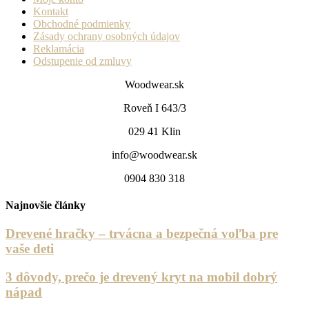
Kontakt
Obchodné podmienky
Zásady ochrany osobných údajov
Reklamácia
Odstupenie od zmluvy
Woodwear.sk
Roveň I 643/3
029 41 Klin
info@woodwear.sk
0904 830 318
Najnovšie články
Drevené hračky – trvácna a bezpečná voľba pre
vaše deti
3 dôvody, prečo je drevený kryt na mobil dobrý
nápad