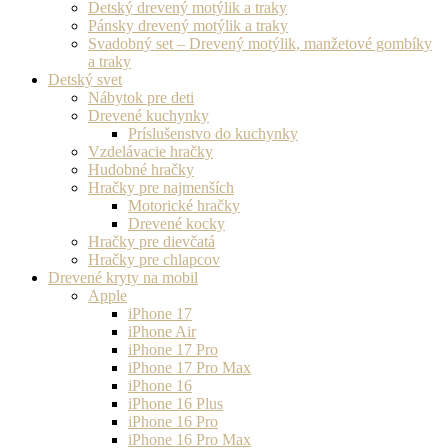
Detský drevený motýlik a traky
Pánsky drevený motýlik a traky
Svadobný set – Drevený motýlik, manžetové gombíky
a traky
Detský svet
Nábytok pre deti
Drevené kuchynky
Príslušenstvo do kuchynky
Vzdelávacie hračky
Hudobné hračky
Hračky pre najmenších
Motorické hračky
Drevené kocky
Hračky pre dievčatá
Hračky pre chlapcov
Drevené kryty na mobil
Apple
iPhone 17
iPhone Air
iPhone 17 Pro
iPhone 17 Pro Max
iPhone 16
iPhone 16 Plus
iPhone 16 Pro
iPhone 16 Pro Max