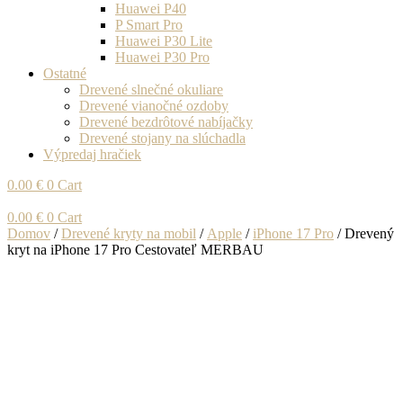
Huawei P40
P Smart Pro
Huawei P30 Lite
Huawei P30 Pro
Ostatné
Drevené slnečné okuliare
Drevené vianočné ozdoby
Drevené bezdrôtové nabíjačky
Drevené stojany na slúchadla
Výpredaj hračiek
0.00
€
0
Cart
0.00
€
0
Cart
Domov
/
Drevené kryty na mobil
/
Apple
/
iPhone 17 Pro
/ Drevený
kryt na iPhone 17 Pro Cestovateľ MERBAU