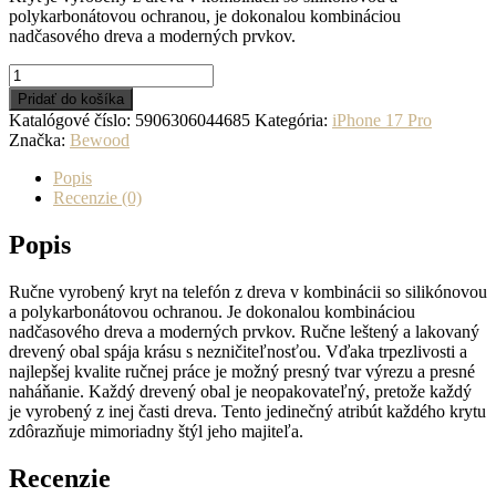
polykarbonátovou ochranou, je dokonalou kombináciou
nadčasového dreva a moderných prvkov.
množstvo
Drevený
Pridať do košíka
kryt
Katalógové číslo:
5906306044685
Kategória:
iPhone 17 Pro
na
Značka:
Bewood
iPhone
17
Popis
Pro
Recenzie (0)
Cestovateľ
MERBAU
Popis
Ručne vyrobený kryt na telefón z dreva v kombinácii so silikónovou
a polykarbonátovou ochranou. Je dokonalou kombináciou
nadčasového dreva a moderných prvkov. Ručne leštený a lakovaný
drevený obal spája krásu s nezničiteľnosťou. Vďaka trpezlivosti a
najlepšej kvalite ručnej práce je možný presný tvar výrezu a presné
naháňanie. Každý drevený obal je neopakovateľný, pretože každý
je vyrobený z inej časti dreva. Tento jedinečný atribút každého krytu
zdôrazňuje mimoriadny štýl jeho majiteľa.
Recenzie