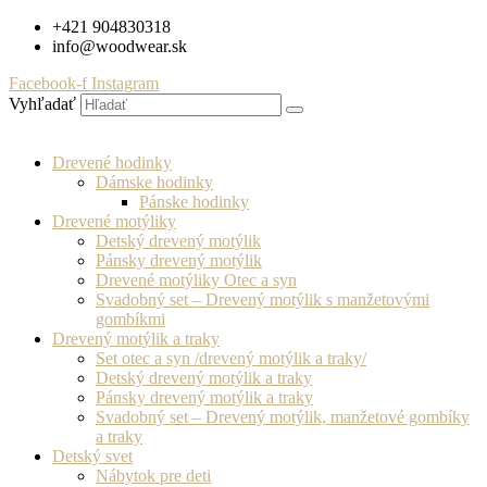
Preskočiť
+421 904830318
na
info@woodwear.sk
obsah
Facebook-f
Instagram
Vyhľadať
Drevené hodinky
Dámske hodinky
Pánske hodinky
Drevené motýliky
Detský drevený motýlik
Pánsky drevený motýlik
Drevené motýliky Otec a syn
Svadobný set – Drevený motýlik s manžetovými
gombíkmi
Drevený motýlik a traky
Set otec a syn /drevený motýlik a traky/
Detský drevený motýlik a traky
Pánsky drevený motýlik a traky
Svadobný set – Drevený motýlik, manžetové gombíky
a traky
Detský svet
Nábytok pre deti