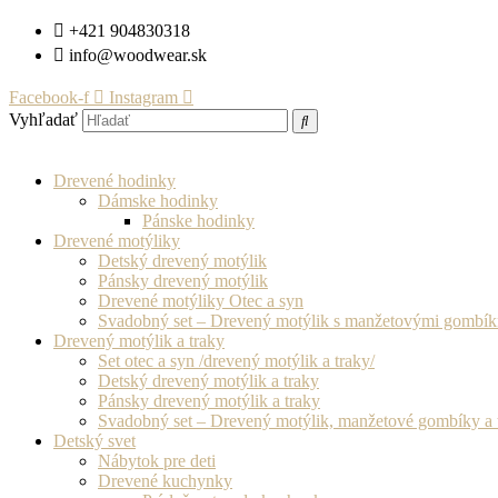
Preskočiť
+421 904830318
na
info@woodwear.sk
obsah
Facebook-f
Instagram
Vyhľadať
Drevené hodinky
Dámske hodinky
Pánske hodinky
Drevené motýliky
Detský drevený motýlik
Pánsky drevený motýlik
Drevené motýliky Otec a syn
Svadobný set – Drevený motýlik s manžetovými gombí
Drevený motýlik a traky
Set otec a syn /drevený motýlik a traky/
Detský drevený motýlik a traky
Pánsky drevený motýlik a traky
Svadobný set – Drevený motýlik, manžetové gombíky a 
Detský svet
Nábytok pre deti
Drevené kuchynky