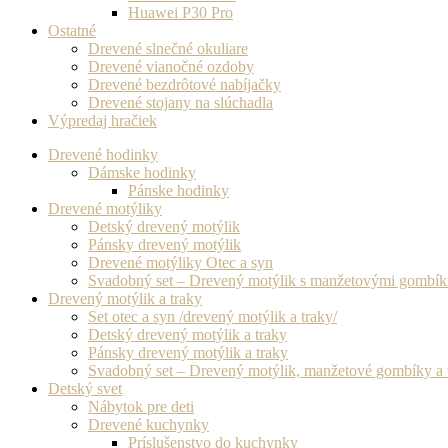
Huawei P30 Pro
Ostatné
Drevené slnečné okuliare
Drevené vianočné ozdoby
Drevené bezdrôtové nabíjačky
Drevené stojany na slúchadla
Výpredaj hračiek
Drevené hodinky
Dámske hodinky
Pánske hodinky
Drevené motýliky
Detský drevený motýlik
Pánsky drevený motýlik
Drevené motýliky Otec a syn
Svadobný set – Drevený motýlik s manžetovými gombí
Drevený motýlik a traky
Set otec a syn /drevený motýlik a traky/
Detský drevený motýlik a traky
Pánsky drevený motýlik a traky
Svadobný set – Drevený motýlik, manžetové gombíky a 
Detský svet
Nábytok pre deti
Drevené kuchynky
Príslušenstvo do kuchynky