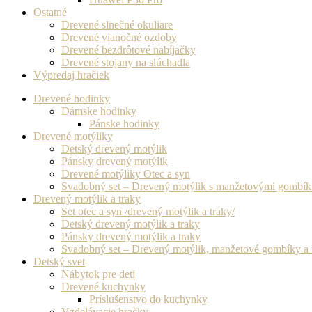
Ostatné
Drevené slnečné okuliare
Drevené vianočné ozdoby
Drevené bezdrôtové nabíjačky
Drevené stojany na slúchadla
Výpredaj hračiek
Drevené hodinky
Dámske hodinky
Pánske hodinky
Drevené motýliky
Detský drevený motýlik
Pánsky drevený motýlik
Drevené motýliky Otec a syn
Svadobný set – Drevený motýlik s manžetovými gombí
Drevený motýlik a traky
Set otec a syn /drevený motýlik a traky/
Detský drevený motýlik a traky
Pánsky drevený motýlik a traky
Svadobný set – Drevený motýlik, manžetové gombíky a 
Detský svet
Nábytok pre deti
Drevené kuchynky
Príslušenstvo do kuchynky
Vzdelávacie hračky