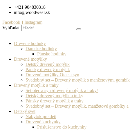
Preskočiť
+421 904830318
na
info@woodwear.sk
obsah
Facebook-f
Instagram
Vyhľadať
Drevené hodinky
Dámske hodinky
Pánske hodinky
Drevené motýliky
Detský drevený motýlik
Pánsky drevený motýlik
Drevené motýliky Otec a syn
Svadobný set – Drevený motýlik s manžetovými gombí
Drevený motýlik a traky
Set otec a syn /drevený motýlik a traky/
Detský drevený motýlik a traky
Pánsky drevený motýlik a traky
Svadobný set – Drevený motýlik, manžetové gombíky a 
Detský svet
Nábytok pre deti
Drevené kuchynky
Príslušenstvo do kuchynky