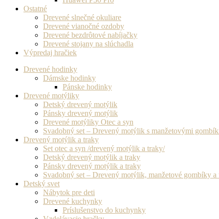
Ostatné
Drevené slnečné okuliare
Drevené vianočné ozdoby
Drevené bezdrôtové nabíjačky
Drevené stojany na slúchadla
Výpredaj hračiek
Drevené hodinky
Dámske hodinky
Pánske hodinky
Drevené motýliky
Detský drevený motýlik
Pánsky drevený motýlik
Drevené motýliky Otec a syn
Svadobný set – Drevený motýlik s manžetovými gombí
Drevený motýlik a traky
Set otec a syn /drevený motýlik a traky/
Detský drevený motýlik a traky
Pánsky drevený motýlik a traky
Svadobný set – Drevený motýlik, manžetové gombíky a 
Detský svet
Nábytok pre deti
Drevené kuchynky
Príslušenstvo do kuchynky
Vzdelávacie hračky