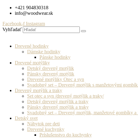
Preskočiť
+421 904830318
na
info@woodwear.sk
obsah
Facebook-f
Instagram
Vyhľadať
Drevené hodinky
Dámske hodinky
Pánske hodinky
Drevené motýliky
Detský drevený motýlik
Pánsky drevený motýlik
Drevené motýliky Otec a syn
Svadobný set – Drevený motýlik s manžetovými gombí
Drevený motýlik a traky
Set otec a syn /drevený motýlik a traky/
Detský drevený motýlik a traky
Pánsky drevený motýlik a traky
Svadobný set – Drevený motýlik, manžetové gombíky a 
Detský svet
Nábytok pre deti
Drevené kuchynky
Príslušenstvo do kuchynky