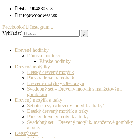
Preskočiť
+421 904830318
na
info@woodwear.sk
obsah
Facebook-f
Instagram
Vyhľadať
Drevené hodinky
Dámske hodinky
Pánske hodinky
Drevené motýliky
Detský drevený motýlik
Pánsky drevený motýlik
Drevené motýliky Otec a syn
Svadobný set – Drevený motýlik s manžetovými
gombíkmi
Drevený motýlik a traky
Set otec a syn /drevený motýlik a traky/
Detský drevený motýlik a traky
Pánsky drevený motýlik a traky
Svadobný set – Drevený motýlik, manžetové gombíky
a traky
Detský svet