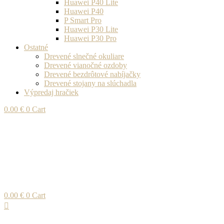
Huawei P40 Lite
Huawei P40
P Smart Pro
Huawei P30 Lite
Huawei P30 Pro
Ostatné
Drevené slnečné okuliare
Drevené vianočné ozdoby
Drevené bezdrôtové nabíjačky
Drevené stojany na slúchadla
Výpredaj hračiek
0.00
€
0
Cart
0.00
€
0
Cart