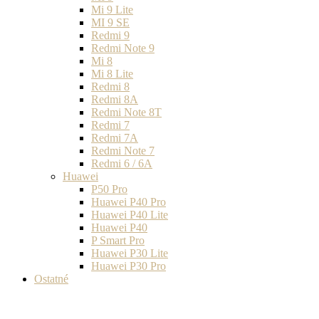
Mi 9 Lite
MI 9 SE
Redmi 9
Redmi Note 9
Mi 8
Mi 8 Lite
Redmi 8
Redmi 8A
Redmi Note 8T
Redmi 7
Redmi 7A
Redmi Note 7
Redmi 6 / 6A
Huawei
P50 Pro
Huawei P40 Pro
Huawei P40 Lite
Huawei P40
P Smart Pro
Huawei P30 Lite
Huawei P30 Pro
Ostatné
Drevené slnečné okuliare
Drevené vianočné ozdoby
Drevené bezdrôtové nabíjačky