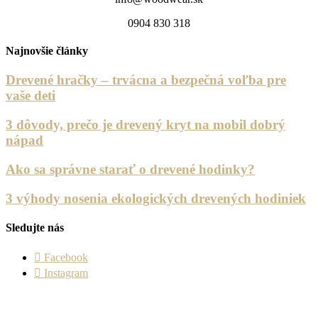
0904 830 318
Najnovšie články
Drevené hračky – trvácna a bezpečná voľba pre
vaše deti
3 dôvody, prečo je drevený kryt na mobil dobrý
nápad
Ako sa správne starať o drevené hodinky?
3 výhody nosenia ekologických drevených hodiniek
Sledujte nás
Facebook
Instagram