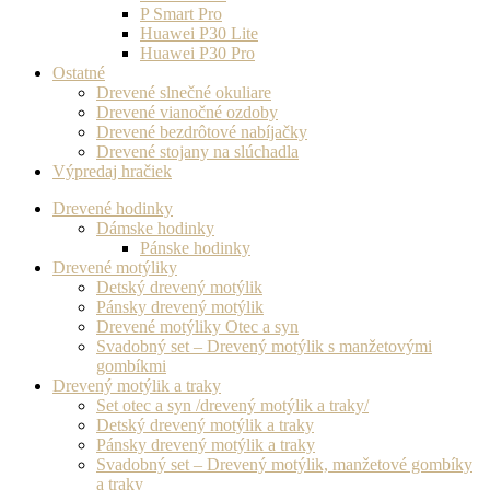
P Smart Pro
Huawei P30 Lite
Huawei P30 Pro
Ostatné
Drevené slnečné okuliare
Drevené vianočné ozdoby
Drevené bezdrôtové nabíjačky
Drevené stojany na slúchadla
Výpredaj hračiek
Drevené hodinky
Dámske hodinky
Pánske hodinky
Drevené motýliky
Detský drevený motýlik
Pánsky drevený motýlik
Drevené motýliky Otec a syn
Svadobný set – Drevený motýlik s manžetovými
gombíkmi
Drevený motýlik a traky
Set otec a syn /drevený motýlik a traky/
Detský drevený motýlik a traky
Pánsky drevený motýlik a traky
Svadobný set – Drevený motýlik, manžetové gombíky
a traky