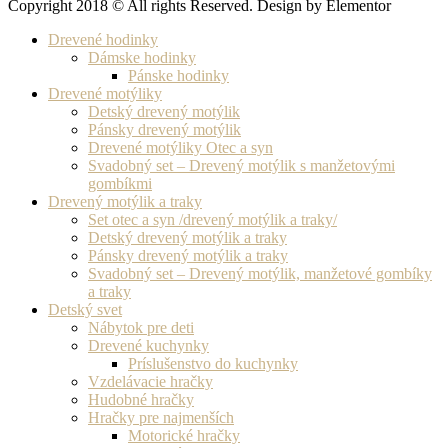
Copyright 2018 © All rights Reserved. Design by Elementor
Drevené hodinky
Dámske hodinky
Pánske hodinky
Drevené motýliky
Detský drevený motýlik
Pánsky drevený motýlik
Drevené motýliky Otec a syn
Svadobný set – Drevený motýlik s manžetovými
gombíkmi
Drevený motýlik a traky
Set otec a syn /drevený motýlik a traky/
Detský drevený motýlik a traky
Pánsky drevený motýlik a traky
Svadobný set – Drevený motýlik, manžetové gombíky
a traky
Detský svet
Nábytok pre deti
Drevené kuchynky
Príslušenstvo do kuchynky
Vzdelávacie hračky
Hudobné hračky
Hračky pre najmenších
Motorické hračky