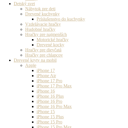
Detský svet
Nábytok pre deti
Drevené kuchynky
Príslušenstvo do kuchynky
Vzdelávacie hračky
Hudobné hračky
Hračky pre najmenších
Motorické hračky
Drevené kocky
Hračky pre dievčatá
Hračky pre chlapcov
Drevené kryty na mobil
Apple
iPhone 17
iPhone Air
iPhone 17 Pro
iPhone 17 Pro Max
iPhone 16
iPhone 16 Plus
iPhone 16 Pro
iPhone 16 Pro Max
iPhone 15
iPhone 15 Plus
iPhone 15 Pro
iPhone 15 Pro Max