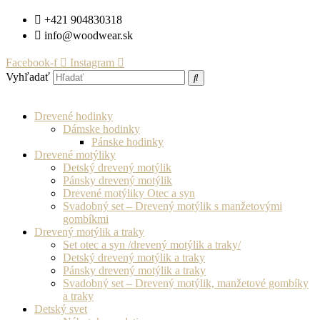
Preskočiť
+421 904830318
na
info@woodwear.sk
obsah
Facebook-f
Instagram
Vyhľadať
Drevené hodinky
Dámske hodinky
Pánske hodinky
Drevené motýliky
Detský drevený motýlik
Pánsky drevený motýlik
Drevené motýliky Otec a syn
Svadobný set – Drevený motýlik s manžetovými
gombíkmi
Drevený motýlik a traky
Set otec a syn /drevený motýlik a traky/
Detský drevený motýlik a traky
Pánsky drevený motýlik a traky
Svadobný set – Drevený motýlik, manžetové gombíky
a traky
Detský svet