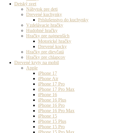
Detský svet
Nábytok pre deti
Drevené kuchynky
Príslušenstvo do kuchynky
Vzdelávacie hračky
Hudobné hračky
Hračky pre najmenších
Motorické hračky
Drevené kocky
Hračky pre dievčatá
Hračky pre chlapcov
Drevené kryty na mobil
Apple
iPhone 17
iPhone Air
iPhone 17 Pro
iPhone 17 Pro Max
iPhone 16
iPhone 16 Plus
iPhone 16 Pro
iPhone 16 Pro Max
iPhone 15
iPhone 15 Plus
iPhone 15 Pro
iPhone 15 Pro Max