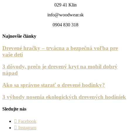
029 41 Klin
info@woodwear.sk
0904 830 318
Najnovšie články
Drevené hračky – trvácna a bezpečná voľba pre
vaše deti
3 dôvody, prečo je drevený kryt na mobil dobrý
nápad
Ako sa správne starať o drevené hodinky?
3 výhody nosenia ekologických drevených hodiniek
Sledujte nás
Facebook
Instagram