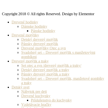
Copyright 2018 © All rights Reserved. Design by Elementor
Drevené hodinky
Dámske hodinky
Pánske hodinky
Drevené motýliky
Detský drevený motýlik
Pánsky drevený motýlik
Drevené motýliky Otec a syn
Svadobný set – Drevený motýlik s manžetovými
gombíkmi
Drevený motýlik a traky
Set otec a syn /drevený motýlik a traky/
Detský drevený motýlik a traky
Pánsky drevený motýlik a traky
Svadobný set – Drevený motýlik, manžetové gombíky
a traky
Detský svet
Nábytok pre deti
Drevené kuchynky
Príslušenstvo do kuchynky
Vzdelávacie hračky