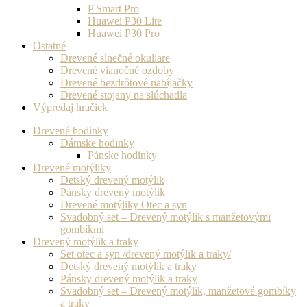
P Smart Pro
Huawei P30 Lite
Huawei P30 Pro
Ostatné
Drevené slnečné okuliare
Drevené vianočné ozdoby
Drevené bezdrôtové nabíjačky
Drevené stojany na slúchadla
Výpredaj hračiek
Drevené hodinky
Dámske hodinky
Pánske hodinky
Drevené motýliky
Detský drevený motýlik
Pánsky drevený motýlik
Drevené motýliky Otec a syn
Svadobný set – Drevený motýlik s manžetovými
gombíkmi
Drevený motýlik a traky
Set otec a syn /drevený motýlik a traky/
Detský drevený motýlik a traky
Pánsky drevený motýlik a traky
Svadobný set – Drevený motýlik, manžetové gombíky
a traky