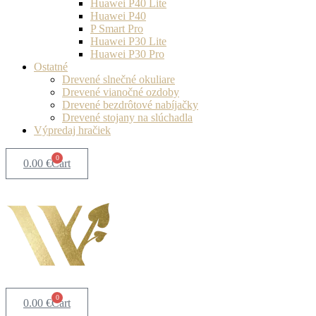
Huawei P40 Lite
Huawei P40
P Smart Pro
Huawei P30 Lite
Huawei P30 Pro
Ostatné
Drevené slnečné okuliare
Drevené vianočné ozdoby
Drevené bezdrôtové nabíjačky
Drevené stojany na slúchadla
Výpredaj hračiek
0
0.00
€
Cart
0
0.00
€
Cart