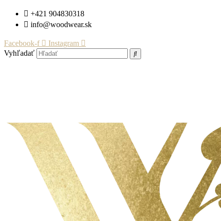
Preskočiť
+421 904830318
na
info@woodwear.sk
obsah
Facebook-f
Instagram
Vyhľadať