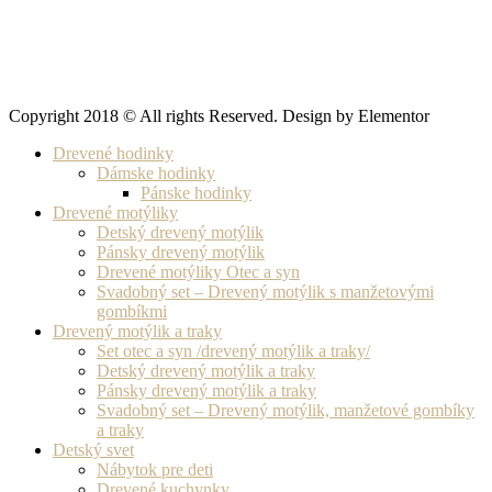
Copyright 2018 © All rights Reserved. Design by Elementor
Drevené hodinky
Dámske hodinky
Pánske hodinky
Drevené motýliky
Detský drevený motýlik
Pánsky drevený motýlik
Drevené motýliky Otec a syn
Svadobný set – Drevený motýlik s manžetovými
gombíkmi
Drevený motýlik a traky
Set otec a syn /drevený motýlik a traky/
Detský drevený motýlik a traky
Pánsky drevený motýlik a traky
Svadobný set – Drevený motýlik, manžetové gombíky
a traky
Detský svet
Nábytok pre deti
Drevené kuchynky