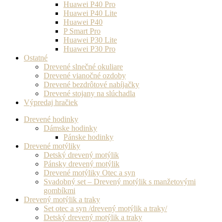
Huawei P40 Pro
Huawei P40 Lite
Huawei P40
P Smart Pro
Huawei P30 Lite
Huawei P30 Pro
Ostatné
Drevené slnečné okuliare
Drevené vianočné ozdoby
Drevené bezdrôtové nabíjačky
Drevené stojany na slúchadla
Výpredaj hračiek
Drevené hodinky
Dámske hodinky
Pánske hodinky
Drevené motýliky
Detský drevený motýlik
Pánsky drevený motýlik
Drevené motýliky Otec a syn
Svadobný set – Drevený motýlik s manžetovými
gombíkmi
Drevený motýlik a traky
Set otec a syn /drevený motýlik a traky/
Detský drevený motýlik a traky