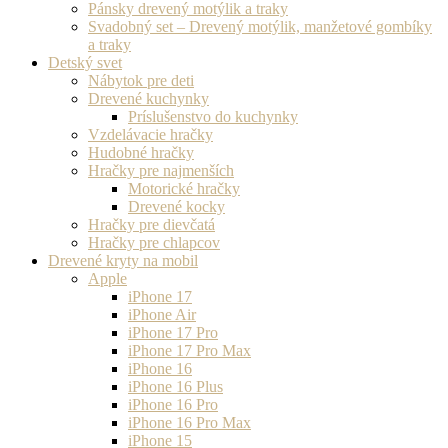
Pánsky drevený motýlik a traky
Svadobný set – Drevený motýlik, manžetové gombíky
a traky
Detský svet
Nábytok pre deti
Drevené kuchynky
Príslušenstvo do kuchynky
Vzdelávacie hračky
Hudobné hračky
Hračky pre najmenších
Motorické hračky
Drevené kocky
Hračky pre dievčatá
Hračky pre chlapcov
Drevené kryty na mobil
Apple
iPhone 17
iPhone Air
iPhone 17 Pro
iPhone 17 Pro Max
iPhone 16
iPhone 16 Plus
iPhone 16 Pro
iPhone 16 Pro Max
iPhone 15