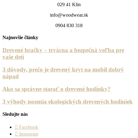
029 41 Klin
info@woodwear.sk
0904 830 318
Najnovšie články
Drevené hračky – trvácna a bezpečná voľba pre
vaše deti
3 dôvody, prečo je drevený kryt na mobil dobrý
nápad
Ako sa správne starať o drevené hodinky?
3 výhody nosenia ekologických drevených hodiniek
Sledujte nás
Facebook
Instagram