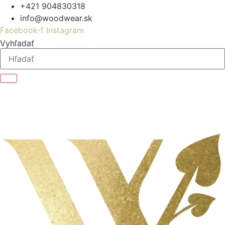
Preskočiť
+421 904830318
na
info@woodwear.sk
obsah
Facebook-f
Instagram
Vyhľadať